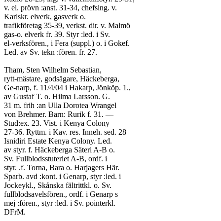
v. el. prövn :anst. 31-34, chefsing. v.
Karlskr. elverk, gasverk o.
trafikföretag 35-39, verkst. dir. v. Malmö
gas-o. elverk fr. 39. Styr :led. i Sv.
el-verksfören., i Fera (suppl.) o. i Gokef.
Led. av Sv. tekn :fören. fr. 27.
Tham, Sten Wilhelm Sebastian,
rytt-mästare, godsägare, Häckeberga,
Ge-narp, f. 11/4/04 i Hakarp, Jönköp. 1.,
av Gustaf T. o. Hilma Larsson. G.
31 m. frih :an Ulla Dorotea Wrangel
von Brehmer. Barn: Rurik f. 31. —
Stud:ex. 23. Vist. i Kenya Colony
27-36. Ryttm. i Kav. res. Inneh. sed. 28
Isnidiri Estate Kenya Colony. Led.
av styr. f. Häckeberga Säteri A-B o.
Sv. Fullblodsstuteriet A-B, ordf. i
styr. .f. Torna, Bara o. Harjagers Här.
Sparb. avd :kont. i Genarp, styr :led. i
Jockeykl., Skånska fältrittkl. o. Sv.
fullblodsavelsfören., ordf. i Genarp s
mej :fören., styr :led. i Sv. pointerkl.
DFrM.