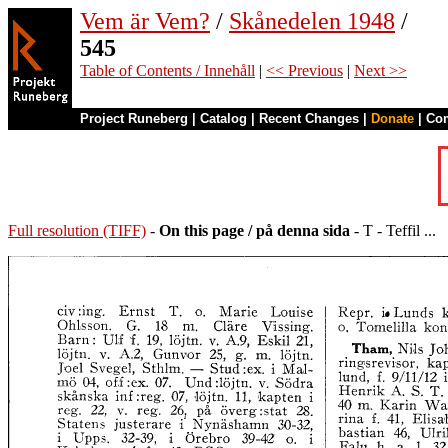
Vem är Vem?
/
Skånedelen 1948
/
545
Table of Contents / Innehåll
|
<< Previous
|
Next >>
Project Runeberg
|
Catalog
|
Recent Changes
|
Donate
|
Co
Full resolution (TIFF)
-
On this page / på denna sida
- T - Teffil ...