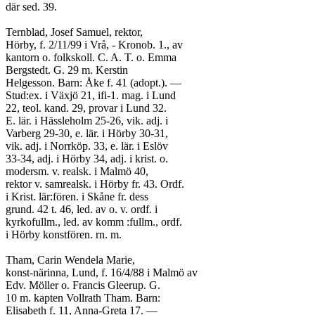
där sed. 39.
Ternblad, Josef Samuel, rektor,
Hörby, f. 2/11/99 i Vrå, - Kronob. 1., av
kantorn o. folkskoll. C. A. T. o. Emma
Bergstedt. G. 29 m. Kerstin
Helgesson. Barn: Åke f. 41 (adopt.). —
Stud:ex. i Växjö 21, ifi-1. mag. i Lund
22, teol. kand. 29, provar i Lund 32.
E. lär. i Hässleholm 25-26, vik. adj. i
Varberg 29-30, e. lär. i Hörby 30-31,
vik. adj. i Norrköp. 33, e. lär. i Eslöv
33-34, adj. i Hörby 34, adj. i krist. o.
modersm. v. realsk. i Malmö 40,
rektor v. samrealsk. i Hörby fr. 43. Ordf.
i Krist. lär:fören. i Skåne fr. dess
grund. 42 t. 46, led. av o. v. ordf. i
kyrkofullm., led. av komm :fullm., ordf.
i Hörby konstfören. rn. m.
Tham, Carin Wendela Marie,
konst-närinna, Lund, f. 16/4/88 i Malmö av
Edv. Möller o. Francis Gleerup. G.
10 m. kapten Vollrath Tham. Barn:
Elisabeth f. 11, Anna-Greta 17. —