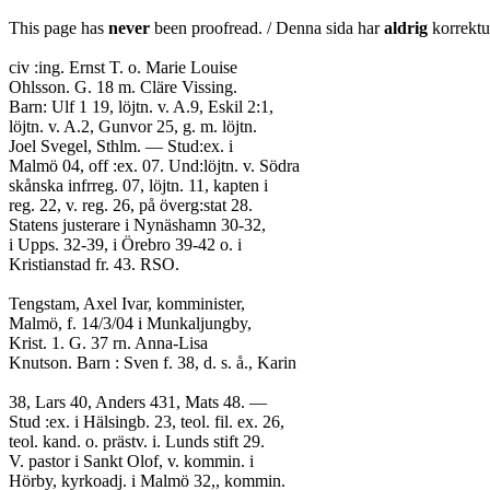
This page has
never
been proofread. / Denna sida har
aldrig
korrektur
civ :ing. Ernst T. o. Marie Louise
Ohlsson. G. 18 m. Cläre Vissing.
Barn: Ulf 1 19, löjtn. v. A.9, Eskil 2:1,
löjtn. v. A.2, Gunvor 25, g. m. löjtn.
Joel Svegel, Sthlm. — Stud:ex. i
Malmö 04, off :ex. 07. Und:löjtn. v. Södra
skånska infrreg. 07, löjtn. 11, kapten i
reg. 22, v. reg. 26, på överg:stat 28.
Statens justerare i Nynäshamn 30-32,
i Upps. 32-39, i Örebro 39-42 o. i
Kristianstad fr. 43. RSO.
Tengstam, Axel Ivar, komminister,
Malmö, f. 14/3/04 i Munkaljungby,
Krist. 1. G. 37 rn. Anna-Lisa
Knutson. Barn : Sven f. 38, d. s. å., Karin
38, Lars 40, Anders 431, Mats 48. —
Stud :ex. i Hälsingb. 23, teol. fil. ex. 26,
teol. kand. o. prästv. i. Lunds stift 29.
V. pastor i Sankt Olof, v. kommin. i
Hörby, kyrkoadj. i Malmö 32,, kommin.