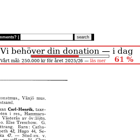
mments?
|