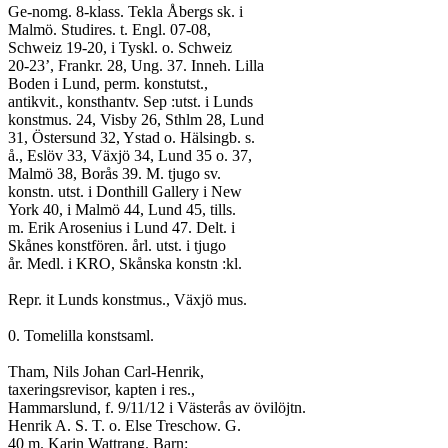
Ge-nomg. 8-klass. Tekla Åbergs sk. i
Malmö. Studires. t. Engl. 07-08,
Schweiz 19-20, i Tyskl. o. Schweiz
20-23’, Frankr. 28, Ung. 37. Inneh. Lilla
Boden i Lund, perm. konstutst.,
antikvit., konsthantv. Sep :utst. i Lunds
konstmus. 24, Visby 26, Sthlm 28, Lund
31, Östersund 32, Ystad o. Hälsingb. s.
å., Eslöv 33, Växjö 34, Lund 35 o. 37,
Malmö 38, Borås 39. M. tjugo sv.
konstn. utst. i Donthill Gallery i New
York 40, i Malmö 44, Lund 45, tills.
m. Erik Arosenius i Lund 47. Delt. i
Skånes konstfören. årl. utst. i tjugo
år. Medl. i KRO, Skånska konstn :kl.
Repr. it Lunds konstmus., Växjö mus.
0. Tomelilla konstsaml.
Tham, Nils Johan Carl-Henrik,
taxeringsrevisor, kapten i res.,
Hammarslund, f. 9/11/12 i Västerås av övilöjtn.
Henrik A. S. T. o. Else Treschow. G.
40 m. Karin Wattrang. Barn: