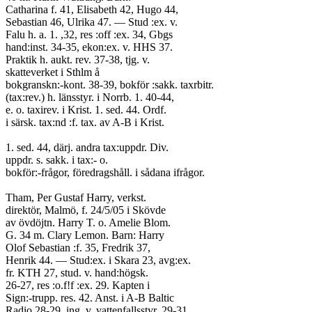
Catharina f. 41, Elisabeth 42, Hugo 44,
Sebastian 46, Ulrika 47. — Stud :ex. v.
Falu h. a. 1. ,32, res :off :ex. 34, Gbgs
hand:inst. 34-35, ekon:ex. v. HHS 37.
Praktik h. aukt. rev. 37-38, tjg. v.
skatteverket i Sthlm å
bokgranskn:-kont. 38-39, bokför :sakk. taxrbitr.
(tax:rev.) h. länsstyr. i Norrb. 1. 40-44,
e. o. taxirev. i Krist. 1. sed. 44. Ordf.
i särsk. tax:nd :f. tax. av A-B i Krist.
1. sed. 44, därj. andra tax:uppdr. Div.
uppdr. s. sakk. i tax:- o.
bokför:-frågor, föredragshåll. i sådana ifrågor.
Tham, Per Gustaf Harry, verkst.
direktör, Malmö, f. 24/5/05 i Skövde
av övdöjtn. Harry T. o. Amelie Blom.
G. 34 m. Clary Lemon. Barn: Harry
Olof Sebastian :f. 35, Fredrik 37,
Henrik 44. — Stud:ex. i Skara 23, avg:ex.
fr. KTH 27, stud. v. hand:högsk.
26-27, res :o.f!f :ex. 29. Kapten i
Sign:-trupp. res. 42. Anst. i A-B Baltic
Radio 28-29, ing. v. vattenfallsstyr. 29-31,