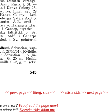
<< prev. page << föreg. sida <<
>> nästa sida >> next page >>
e an error?
Proofread the page now!
du något fel?
Korrekturläs sidan nu!