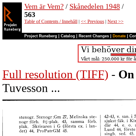
Vem är Vem?
/
Skånedelen 1948
/
563
Table of Contents / Innehåll
|
<< Previous
|
Next >>
Project Runeberg
|
Catalog
|
Recent Changes
|
Donate
|
Co
Full resolution (TIFF)
-
On 
Tuvesson ...