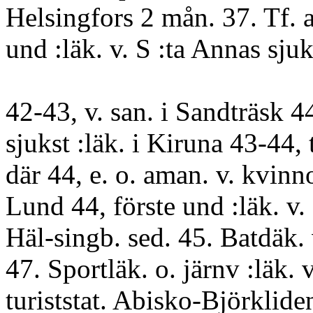
Helsingfors 2 mån. 37. Tf. 
und :läk. v. S :ta Annas sju
42-43, v. san. i Sandträsk 44,
sjukst :läk. i Kiruna 43-44, t
där 44, e. o. aman. v. kvinno
Lund 44, förste und :läk. v.
Häl-singb. sed. 45. Batdäk. 
47. Sportläk. o. järnv :läk. v
turiststat. Abisko-Björklid