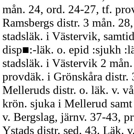
mån. 24, ord. 24-27, tf. prov
Ramsbergs distr. 3 mån. 28, 
stadsläk. i Västervik, samtid
disp■:-läk. o. epid :sjukh :l
stadsläk. i Västervik 2 mån.
provdäk. i Grönskåra distr. 
Melleruds distr. o. läk. v. vå
krön. sjuka i Mellerud samt 
v. Bergslag, järnv. 37-43, pr
Ystads distr. sed. 43. Läk. v