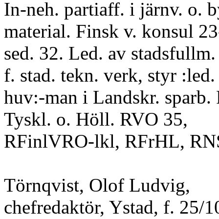
In-neh. partiaff. i järnv. o.
material. Finsk v. konsul 2
sed. 32. Led. av stadsfullm. 
f. stad. tekn. verk, styr :led.
huv:-man i Landskr. sparb. R
Tyskl. o. Höll. RVO 35,
RFinlVRO-lkl, RFrHL, RNS
Törnqvist, Olof Ludvig,
chefredaktör, Ystad, f. 25/