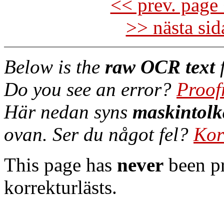
<< prev. page 
>> nästa si
Below is the
raw OCR text
f
Do you see an error?
Proof
Här nedan syns
maskintolk
ovan. Ser du något fel?
Kor
This page has
never
been pr
korrekturlästs.