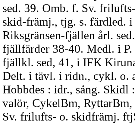
sed. 39. Omb. f. Sv. frilufts-
skid-främj., tjg. s. färdled. i
Riksgränsen-fjällen årl. sed.
fjällfärder 38-40. Medl. i P. 
fjällkl. sed, 41, i IFK Kiru
Delt. i tävl. i ridn., cykl. o. 
Hobbdes : idr., sång. Skidl
valör, CykelBm, RyttarBm,
Sv. frilufts- o. skidfrämj. ftj