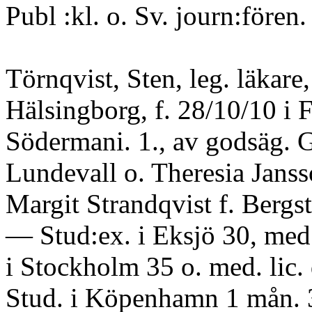
Publ :kl. o. Sv. journ:fören.
Törnqvist, Sten, leg. läkare,
Hälsingborg, f. 28/10/10 i 
Södermani. 1., av godsäg. G
Lundevall o. Theresia Janss
Margit Strandqvist f. Bergs
— Stud:ex. i Eksjö 30, med
i Stockholm 35 o. med. lic. 
Stud. i Köpenhamn 1 mån. 3