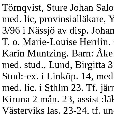
Törnqvist, Sture Johan Sal
med. lic, provinsialläkare, Y
3/96 i Nässjö av disp. Joha
T. o. Marie-Louise Herrlin.
Karin Muntzing. Barn: Åke 
med. stud., Lund, Birgitta 
Stud:-ex. i Linköp. 14, med
med. lic. i Sthlm 23. Tf. järn
Kiruna 2 mån. 23, assist :läk
Västerviks las. 23-24, tf. un