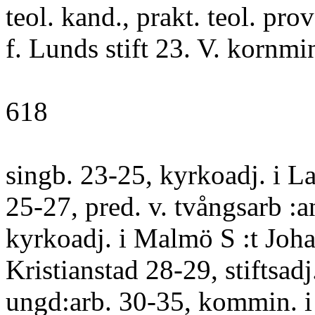
teol. kand., prakt. teol. prov
f. Lunds stift 23. V. kornmin
618
singb. 23-25, kyrkoadj. i L
25-27, pred. v. tvångsarb :a
kyrkoadj. i Malmö S :t Joha
Kristianstad 28-29, stiftsadj.
ungd:arb. 30-35, kommin. i