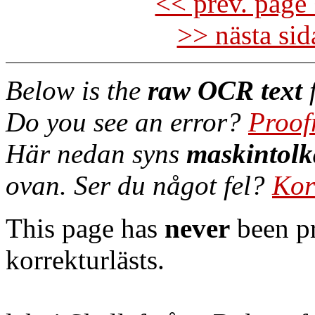
<< prev. page 
>> nästa si
Below is the
raw OCR text
f
Do you see an error?
Proof
Här nedan syns
maskintolk
ovan. Ser du något fel?
Kor
This page has
never
been pr
korrekturlästs.