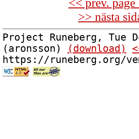
<< prev. page 
>> nästa si
Project Runeberg, Tue D
(aronsson)
(download)
<
https://runeberg.org/ve