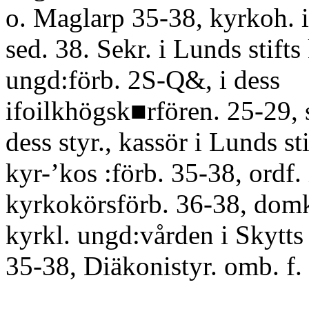
o. Maglarp 35-38, kyrkoh. 
sed. 38. Sekr. i Lunds stifts
ungd:förb. 2S-Q&, i dess
ifoilkhögsk■rfören. 25-29, s
dess styr., kassör i Lunds sti
kyr-’kos :förb. 35-38, ordf. 
kyrkokörsförb. 36-38, domk
kyrkl. ungd:vården i Skytts 
35-38, Diäkonistyr. omb. f. 