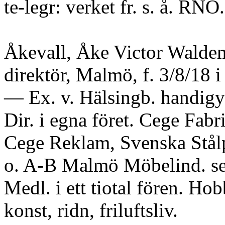
te-legr: verket fr. s. å. RNO.
Åkevall, Åke Victor Walde
direktör, Malmö, f. 3/8/18 
— Ex. v. Hälsingb. handig
Dir. i egna föret. Cege Fabr
Cege Reklam, Svenska Stål
o. A-B Malmö Möbelind. se
Medl. i ett tiotal fören. Hob
konst, ridn, friluftsliv.