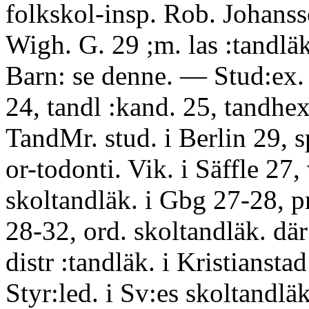
folkskol-insp. Rob. Johans
Wigh. G. 29 ;m. las :tandlä
Barn: se denne. — Stud:ex. 
24, tandl :kand. 25, tandhex
TandMr. stud. i Berlin 29, s
or-todonti. Vik. i Säffle 27, 
skoltandläk. i Gbg 27-28, p
28-32, ord. skoltandläk. dä
distr :tandläk. i Kristianstad
Styr:led. i Sv:es skoltandläk