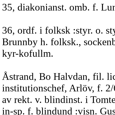
35, diakonianst. omb. f. Lun
36, ordf. i folksk :styr. o. sty
Brunnby h. folksk., sockenb
kyr-kofullm.
Åstrand, Bo Halvdan, fil. lic
institutionschef, Arlöv, f. 2
av rekt. v. blindinst. i Tomt
in-sp. f. blindund :visn. Gu