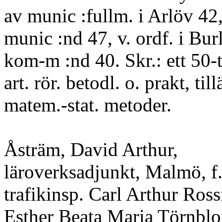
av munic :fullm. i Arlöv 42,
munic :nd 47, v. ordf. i Bur
kom-m :nd 40. Skr.: ett 50-t
art. rör. betodl. o. prakt, ti
matem.-stat. metoder.
Åsträm, David Arthur,
läroverksadjunkt, Malmö, f
trafikinsp. Carl Arthur Ross
Esther Beata Maria Törnbl