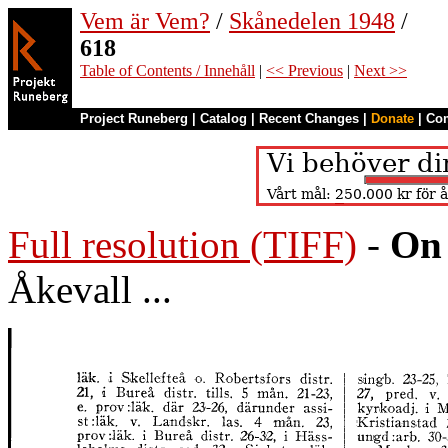
Vem är Vem?
/
Skånedelen 1948
/
618
Table of Contents / Innehåll
|
<< Previous
|
Next >>
Project Runeberg
|
Catalog
|
Recent Changes
|
Donate
|
Co
Full resolution (TIFF)
-
On 
Åkevall ...