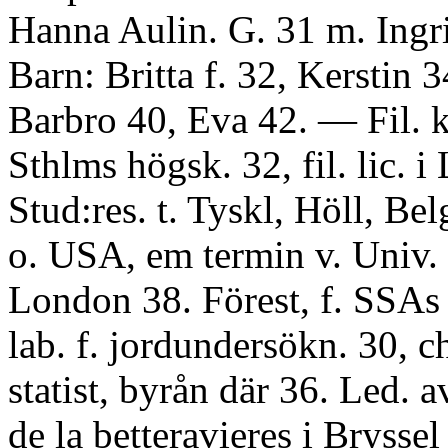
Hanna Aulin. G. 31 m. Ingr
Barn: Britta f. 32, Kerstin 3
Barbro 40, Eva 42. — Fil. k
Sthlms högsk. 32, fil. lic. i
Stud:res. t. Tyskl, Höll, Bel
o. USA, em termin v. Univ. 
London 38. Förest, f. SSAs 
lab. f. jordundersökn. 30, ch
statist, byrån där 36. Led. av
de la betteravieres i Bryssel