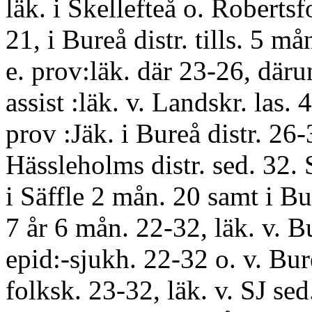
läk. i Skellefteå o. Robertsfo
21, i Bureå distr. tills. 5 må
e. prov:läk. där 23-26, däru
assist :läk. v. Landskr. las.
prov :Jäk. i Bureå distr. 26-
Hässleholms distr. sed. 32.
i Säffle 2 mån. 20 samt i Bur
7 år 6 mån. 22-32, läk. v. B
epid:-sjukh. 22-32 o. v. B
folksk. 23-32, läk. v. SJ sed