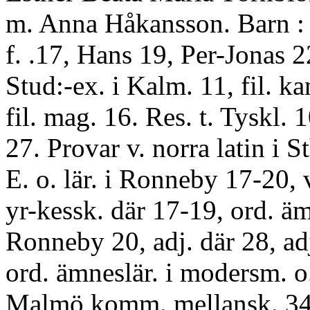
m. Anna Håkansson. Barn : 
f. .17, Hans 19, Per-Jonas 
Stud:-ex. i Kalm. 11, fil. k
fil. mag. 16. Res. t. Tyskl. 1
27. Provar v. norra latin i S
E. o. lär. i Ronneby 17-20, v
yr-kessk. där 17-19, ord. äm
Ronneby 20, adj. där 28, adj
ord. ämneslär. i modersm. o. 
Malmö komm. mellansk. 34,