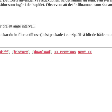
fält. Det första använder vi i redaktionen, så det lämnar du tomt. Fält t
a sidor som ingår i det kapitlet. Observera att det är filnamnen som ska an
 bra att ange intervall.
ar du in filerna till oss (helst packade i en .zip-fil så blir de både mi
diff)
(history)
(download)
<< Previous
Next >>