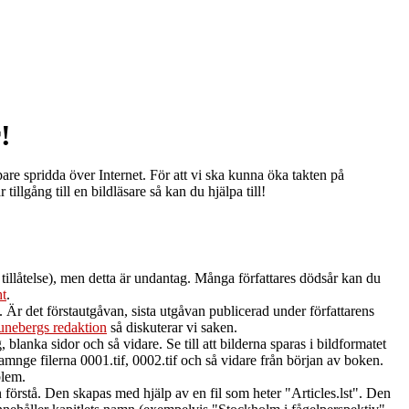
!
re spridda över Internet. För att vi ska kunna öka takten på
illgång till en bildläsare så kan du hjälpa till!
 tillåtelse), men detta är undantag. Många författares dödsår kan du
ht
.
Är det förstautgåvan, sista utgåvan publicerad under författarens
unebergs redaktion
så diskuterar vi saken.
 blanka sidor och så vidare. Se till att bilderna sparas i bildformatet
amnge filerna 0001.tif, 0002.tif och så vidare från början av boken.
blem.
örstå. Den skapas med hjälp av en fil som heter "Articles.lst". Den