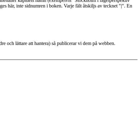
vå innehåller kapitlets namn (exempelvis "Stockholm i fågelperspektiv"
ges här, inte sidnumren i boken. Varje fält åtskiljs av tecknet "|". En
ndre och lättare att hantera) så publicerar vi dem på webben.