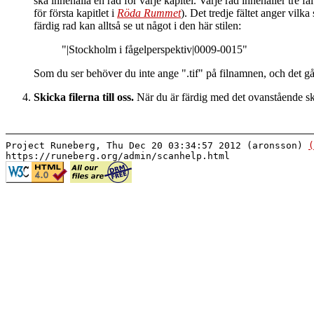
ska innehålla en rad för varje kapitel. Varje rad innehåller tre 
för första kapitlet i
Röda Rummet
). Det tredje fältet anger vilk
färdig rad kan alltså se ut något i den här stilen:
"|Stockholm i fågelperspektiv|0009-0015"
Som du ser behöver du inte ange ".tif" på filnamnen, och det går
Skicka filerna till oss.
När du är färdig med det ovanstående skick
Project Runeberg, Thu Dec 20 03:34:57 2012 (aronsson)
(
https://runeberg.org/admin/scanhelp.html