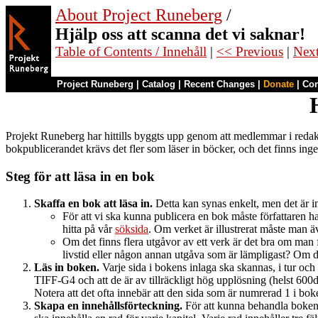
About Project Runeberg
/
Hjälp oss att scanna det vi saknar!
Table of Contents / Innehåll
|
<< Previous
|
Nex
Project Runeberg
|
Catalog
|
Recent Changes
|
Donate
|
Co
Projekt Runeberg har hittills byggts upp genom att medlemmar i redakt
bokpublicerandet krävs det fler som läser in böcker, och det finns inget
Steg för att läsa in en bok
Skaffa en bok att läsa in.
Detta kan synas enkelt, men det är in
För att vi ska kunna publicera en bok måste författaren ha
hitta på vår
söksida
. Om verket är illustrerat måste man ä
Om det finns flera utgåvor av ett verk är det bra om man 
livstid eller någon annan utgåva som är lämpligast? Om d
Läs in boken.
Varje sida i bokens inlaga ska skannas, i tur och o
TIFF-G4 och att de är av tillräckligt hög upplösning (helst 600d
Notera att det ofta innebär att den sida som är numrerad 1 i bo
Skapa en innehållsförteckning.
För att kunna behandla boken 