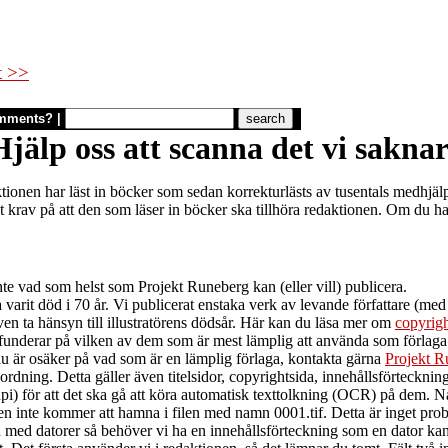
t >>
mments?
|
Hjälp oss att scanna det vi saknar
ionen har läst in böcker som sedan korrekturlästs av tusentals medhjälpa
 krav på att den som läser in böcker ska tillhöra redaktionen. Om du har t
te vad som helst som Projekt Runeberg kan (eller vill) publicera.
 varit död i 70 år. Vi publicerat enstaka verk av levande författare (med
ven ta hänsyn till illustratörens dödsår. Här kan du läsa mer om
copyrig
funderar på vilken av dem som är mest lämplig att använda som förlaga. 
u är osäker på vad som är en lämplig förlaga, kontakta gärna
Projekt R
rdning. Detta gäller även titelsidor, copyrightsida, innehållsförteckning,
pi) för att det ska gå att köra automatisk texttolkning (OCR) på dem. N
ken inte kommer att hamna i filen med namn 0001.tif. Detta är inget pro
med datorer så behöver vi ha en innehållsförteckning som en dator kan f