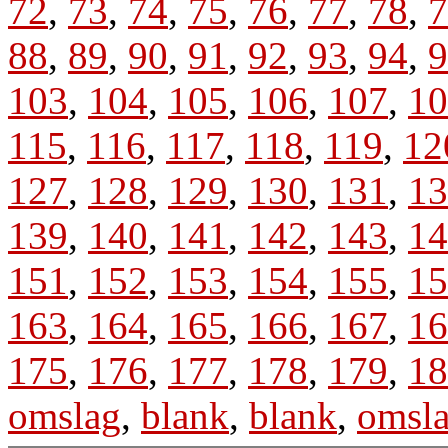
72
,
73
,
74
,
75
,
76
,
77
,
78
,
7
88
,
89
,
90
,
91
,
92
,
93
,
94
,
9
103
,
104
,
105
,
106
,
107
,
10
115
,
116
,
117
,
118
,
119
,
12
127
,
128
,
129
,
130
,
131
,
13
139
,
140
,
141
,
142
,
143
,
14
151
,
152
,
153
,
154
,
155
,
15
163
,
164
,
165
,
166
,
167
,
16
175
,
176
,
177
,
178
,
179
,
18
omslag
,
blank
,
blank
,
omsl