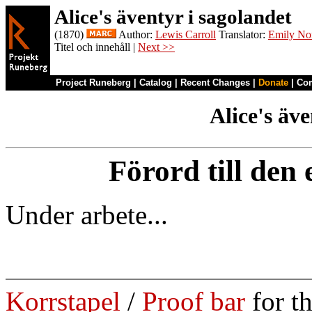
Alice's äventyr i sagolandet
(1870)
Author:
Lewis Carroll
Translator:
Emily No
Titel och innehåll |
Next >>
Project Runeberg
|
Catalog
|
Recent Changes
|
Donate
|
Co
Alice's äv
Förord till den
Under arbete...
Korrstapel
/
Proof bar
for t