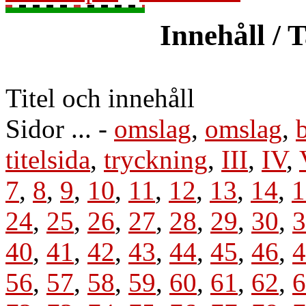
Innehåll / 
Titel och innehåll
Sidor ... -
omslag
,
omslag
,
titelsida
,
tryckning
,
III
,
IV
,
7
,
8
,
9
,
10
,
11
,
12
,
13
,
14
,
1
24
,
25
,
26
,
27
,
28
,
29
,
30
,
3
40
,
41
,
42
,
43
,
44
,
45
,
46
,
4
56
,
57
,
58
,
59
,
60
,
61
,
62
,
6