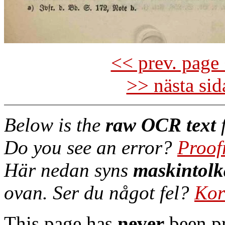
<< prev. page 
>> nästa si
Below is the
raw OCR text
f
Do you see an error?
Proof
Här nedan syns
maskintolk
ovan. Ser du något fel?
Kor
This page has
never
been pr