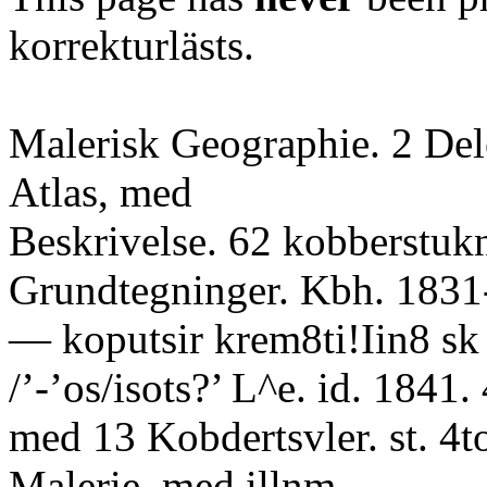
korrekturlästs.
Malerisk Geographie. 2 De
Atlas, med
Beskrivelse. 62 kobberstuk
Grundtegninger. Kbh. 1831-
— koputsir krem8ti!Iin8 sk L
/’-’os/isots?’ L^e. id. 1841.
med 13 Kobdertsvler. st. 4t
Malerie, med illnm.