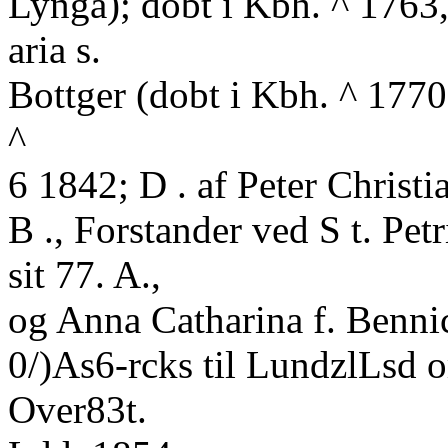
Lynga); dobt i Kbh. ^ 1763,
aria s.
Bottger (dobt i Kbh. ^ 1770
^
6 1842; D . af Peter Christi
B ., Forstander ved S t. Petr
sit 77. A.,
og Anna Catharina f. Benni
0/)As6-rcks til LundzlLsd o
Over83t.