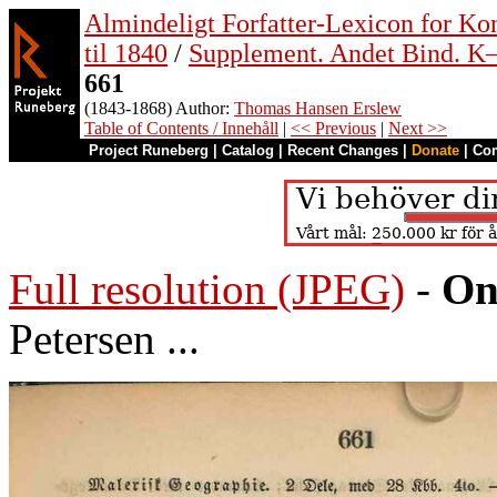
Almindeligt Forfatter-Lexicon for Ko
til 1840
/
Supplement. Andet Bind. 
661
(1843-1868) Author:
Thomas Hansen Erslew
Table of Contents / Innehåll
|
<< Previous
|
Next >>
Project Runeberg
|
Catalog
|
Recent Changes
|
Donate
|
Co
Full resolution (JPEG)
-
On
Petersen ...