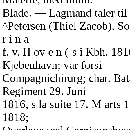
Blade. — Lagmand taler til
^Petersen (Thiel Zacob), Son
r i n a
f. v. H ov e n (-s i Kbh. 1816
Kjebenhavn; var forsi
Compagnichirurg; char. Bat
Regiment 29. Juni
1816, s la suite 17. M arts 
1818; —