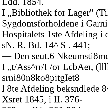
Ldd. 1854.
I „Bibliothek for Lager" (T
Sygdomsforholdene i Garni
Hospitalets 1ste Afdeling i 
sN. R. Bd. 14^ S . 441;
— Den seut.6 Nkeumsti8me, i
I „t/Ass^rr/I /or LcbAer, (lll
srni80n8ko8pitgIet8
l 8te Afdeling beksndlede 8
Xsret 1845, i II. 376-