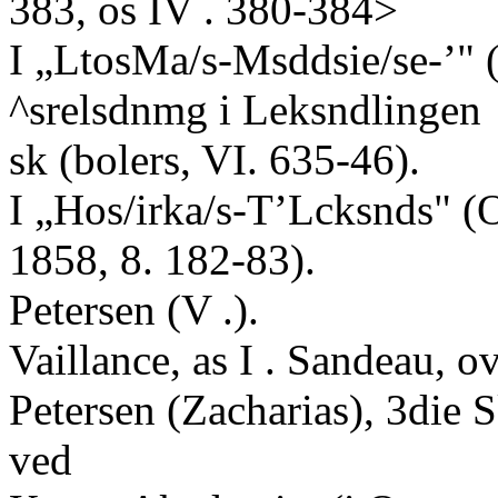
383, os IV . 380-384>
I „LtosMa/s-Msddsie/se-’" 
^srelsdnmg i Leksndlingen
sk (bolers, VI. 635-46).
I „Hos/irka/s-T’Lcksnds" 
1858, 8. 182-83).
Petersen (V .).
Vaillance, as I . Sandeau, o
Petersen (Zacharias), 3die
ved