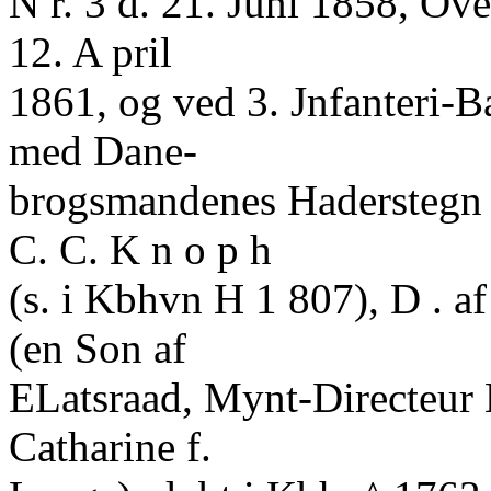
N r. 3 d. 21. Juni 1858, Ove
12. A pril
1861, og ved 3. Jnfanteri-Ba
med Dane-
brogsmandenes Haderstegn 
C. C. K n o p h
(s. i Kbhvn H 1 807), D . 
(en Son af
ELatsraad, Mynt-Directeur
Catharine f.