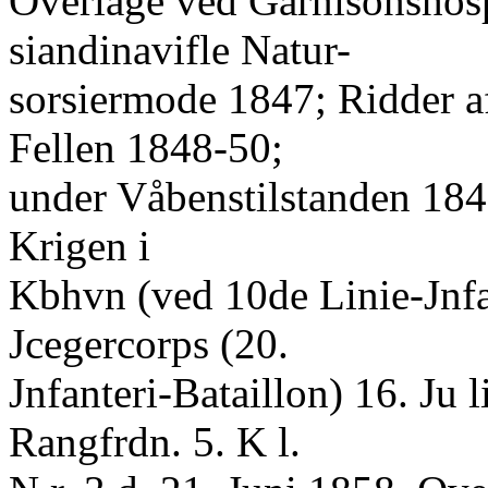
Overlage ved Garnisonshospi
siandinavifle Natur-
sorsiermode 1847; Ridder a
Fellen 1848-50;
under Våbenstilstanden 184
Krigen i
Kbhvn (ved 10de Linie-Jnfant
Jcegercorps (20.
Jnfanteri-Bataillon) 16. Ju l
Rangfrdn. 5. K l.