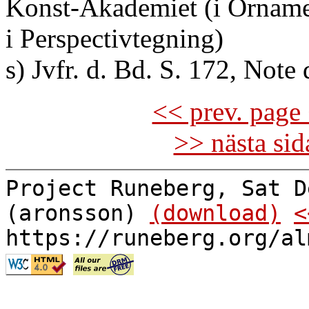
Konst-Akademiet (i Orname
i Perspectivtegning)
s) Jvfr. d. Bd. S. 172, Note 
<< prev. page 
>> nästa si
Project Runeberg, Sat D
(aronsson)
(download)
<
https://runeberg.org/al