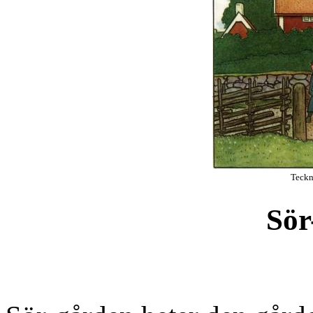
Teckn
Sör