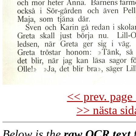
<< prev. page 
>> nästa si
Below is the
raw OCR text
f