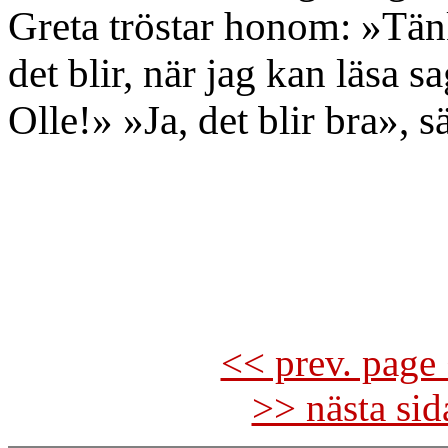
Greta tröstar honom: »Tänk
det blir, när jag kan läsa s
Olle!» »Ja, det blir bra», s
<< prev. page 
>> nästa si