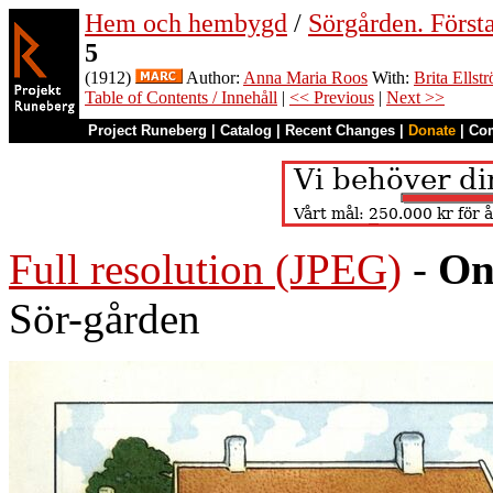
Hem och hembygd
/
Sörgården. Första
5
(1912)
Author:
Anna Maria Roos
With:
Brita Ellst
Table of Contents / Innehåll
|
<< Previous
|
Next >>
Project Runeberg
|
Catalog
|
Recent Changes
|
Donate
|
Co
Full resolution (JPEG)
-
On
Sör-gården