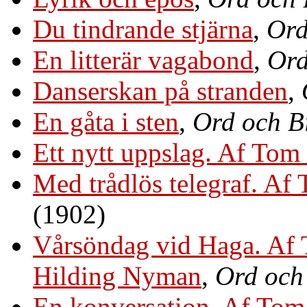
Du tindrande stjärna
,
Ord
En litterär vagabond
,
Ord
Danserskan på stranden
,
En gåta i sten
,
Ord och B
Ett nytt uppslag. Af Tom
Med trådlös telegraf. Af
(1902)
Vårsöndag vid Haga. Af 
Hilding Nyman
,
Ord och
En konversation. Af Tom