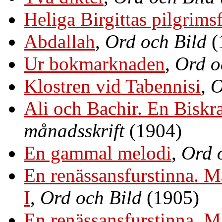
Heliga Birgittas pilgrims
Abdallah
,
Ord och Bild
(
Ur bokmarknaden
,
Ord o
Klostren vid Tabennisi
,
O
Ali och Bachir. En Biskra
månadsskrift
(1904)
En gammal melodi
,
Ord 
En renässansfurstinna. 
I
,
Ord och Bild
(1905)
En renässansfurstinna. 