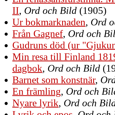
II
,
Ord och Bild
(1905)
Ur bokmarknaden
,
Ord o
Från Gagnef
,
Ord och Bi
Gudruns död (ur "Gjuku
Min resa till Finland 1
dagbok
,
Ord och Bild
(19
Barnet som konstnär
,
Ord
En främling
,
Ord och Bil
Nyare lyrik
,
Ord och Bil
Lyrik och epos
,
Ord och 