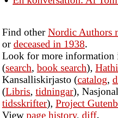
Find other
Nordic Authors
or
deceased in 1938
.
Look for more information
(
search
,
book search
),
Hathi
Kansalliskirjasto (
catalog
,
d
(
Libris
,
tidningar
), Nasjonal
tidsskrifter
),
Project Gutenb
View
page history
,
diff
.