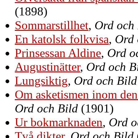
(1898)
Sommarstillhet
,
Ord och 
En katolsk folkvisa
,
Ord 
Prinsessan Aldine
,
Ord o
Augustinätter
,
Ord och B
Lungsiktig
,
Ord och Bild
Om asketismen inom den 
Ord och Bild
(1901)
Ur bokmarknaden
,
Ord o
Två dikter
,
Ord och Bild