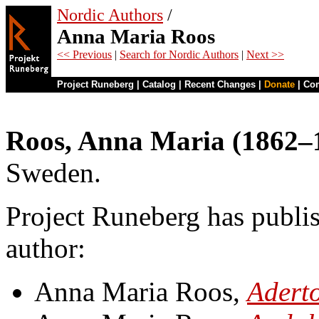
Nordic Authors
/
Anna Maria Roos
<< Previous
|
Search for Nordic Authors
|
Next >>
Project Runeberg
|
Catalog
|
Recent Changes
|
Donate
|
Co
Roos, Anna Maria (1862–
Sweden.
Project Runeberg has publis
author:
Anna Maria Roos,
Adert