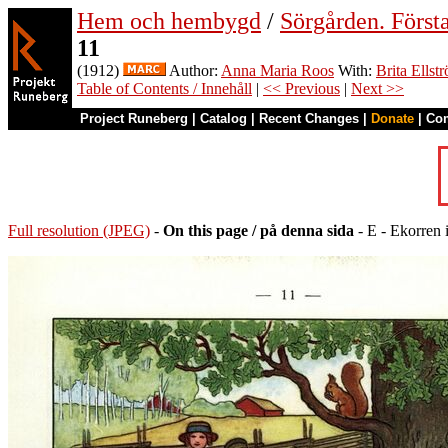
Hem och hembygd
/
Sörgården. Första
11
(1912)
Author:
Anna Maria Roos
With:
Brita Ellst
Table of Contents / Innehåll
|
<< Previous
|
Next >>
Project Runeberg
|
Catalog
|
Recent Changes
|
Donate
|
Co
Full resolution (JPEG)
-
On this page / på denna sida
- E - Ekorren 