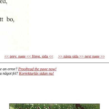
<< prev. page << föreg. sida <<
>> nästa sida >> next page >>
e an error?
Proofread the page now!
du något fel?
Korrekturläs sidan nu!