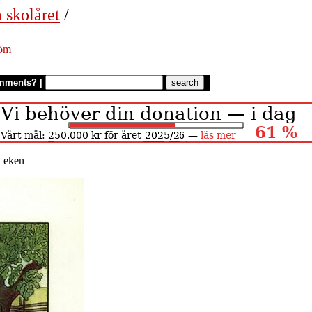
 skolåret
/
röm
mments?
|
i eken