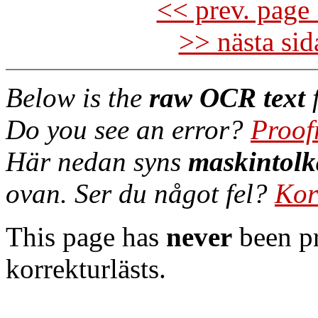
<< prev. page 
>> nästa si
Below is the
raw OCR text
f
Do you see an error?
Proof
Här nedan syns
maskintolk
ovan. Ser du något fel?
Kor
This page has
never
been pr
korrekturlästs.