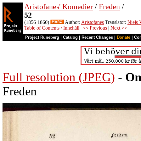
Aristofanes' Komedier
/
Freden
/
52
(1856-1860)
Author:
Aristofanes
Translator:
Niels 
Table of Contents / Innehåll
|
<< Previous
|
Next >>
Project Runeberg
|
Catalog
|
Recent Changes
|
Donate
|
Co
Full resolution (JPEG)
-
On
Freden