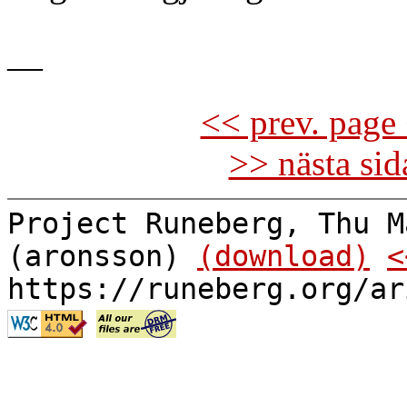
—
<< prev. page 
>> nästa si
Project Runeberg, Thu M
(aronsson)
(download)
<
https://runeberg.org/ar