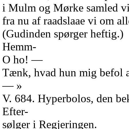
i Mulm og Mørke samled vi
fra nu af raadslaae vi om al
(Gudinden spørger heftig.)
Hemm-
O ho! —
Tænk, hvad hun mig befol 
— »
V. 684. Hyperbolos, den b
Efter-
sølger i Regjeringen.