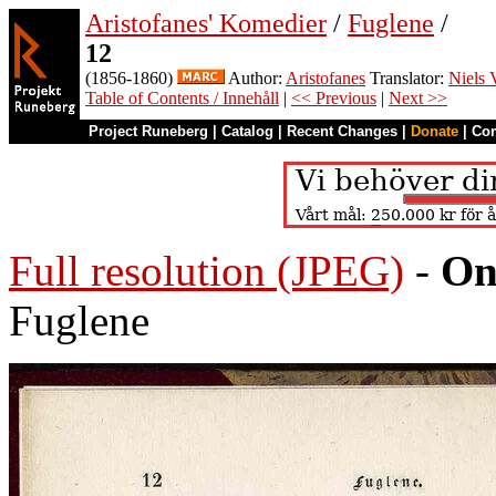
Aristofanes' Komedier
/
Fuglene
/
12
(1856-1860)
Author:
Aristofanes
Translator:
Niels 
Table of Contents / Innehåll
|
<< Previous
|
Next >>
Project Runeberg
|
Catalog
|
Recent Changes
|
Donate
|
Co
Full resolution (JPEG)
-
On
Fuglene