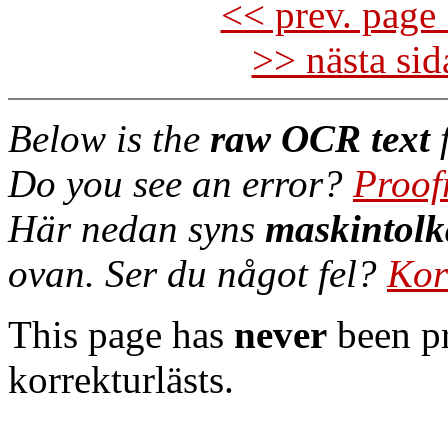
<< prev. page 
>> nästa si
Below is the
raw OCR text
f
Do you see an error?
Proof
Här nedan syns
maskintolk
ovan. Ser du något fel?
Kor
This page has
never
been pr
korrekturlästs.