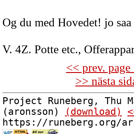
Og du med Hovedet! jo saa v
V. 4Z. Potte etc., Offerappar
<< prev. page 
>> nästa si
Project Runeberg, Thu M
(aronsson)
(download)
<
https://runeberg.org/ar