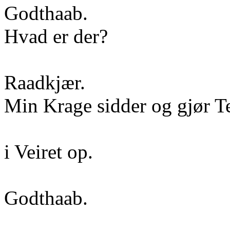
Godthaab.
Hvad er der?
Raadkjær.
Min Krage sidder og gjør T
i Veiret op.
Godthaab.