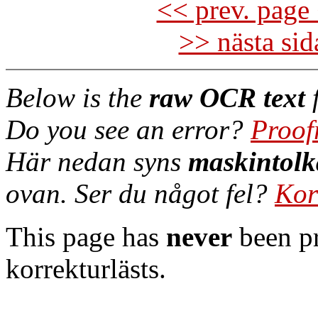
<< prev. page 
>> nästa si
Below is the
raw OCR text
f
Do you see an error?
Proof
Här nedan syns
maskintolk
ovan. Ser du något fel?
Kor
This page has
never
been pr
korrekturlästs.