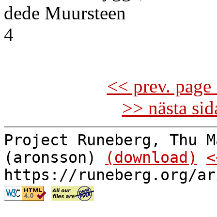
dede Muursteen
4
<< prev. page 
>> nästa si
Project Runeberg, Thu M
(aronsson)
(download)
<
https://runeberg.org/ar