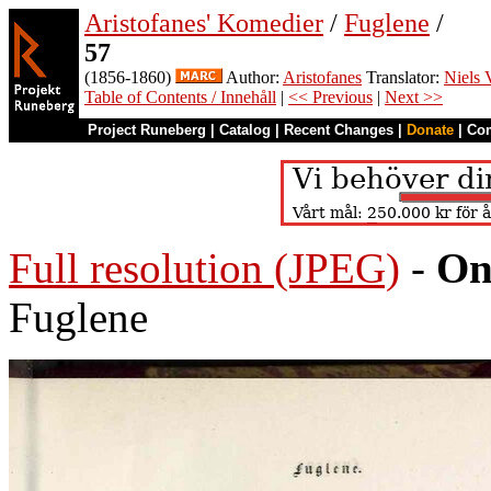
Aristofanes' Komedier
/
Fuglene
/
57
(1856-1860)
Author:
Aristofanes
Translator:
Niels 
Table of Contents / Innehåll
|
<< Previous
|
Next >>
Project Runeberg
|
Catalog
|
Recent Changes
|
Donate
|
Co
Full resolution (JPEG)
-
On
Fuglene