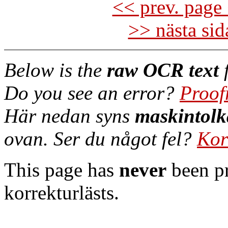
<< prev. page 
>> nästa si
Below is the
raw OCR text
f
Do you see an error?
Proof
Här nedan syns
maskintolk
ovan. Ser du något fel?
Kor
This page has
never
been pr
korrekturlästs.