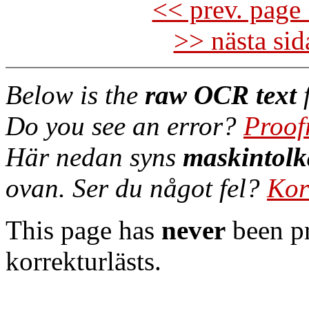
<< prev. page 
>> nästa si
Below is the
raw OCR text
f
Do you see an error?
Proof
Här nedan syns
maskintolk
ovan. Ser du något fel?
Kor
This page has
never
been pr
korrekturlästs.