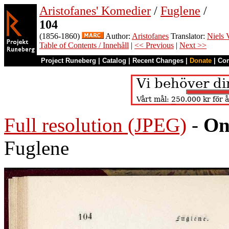
Aristofanes' Komedier
/
Fuglene
/
104
(1856-1860)
Author:
Aristofanes
Translator:
Niels 
Table of Contents / Innehåll
|
<< Previous
|
Next >>
Project Runeberg
|
Catalog
|
Recent Changes
|
Donate
|
Co
Full resolution (JPEG)
-
On
Fuglene