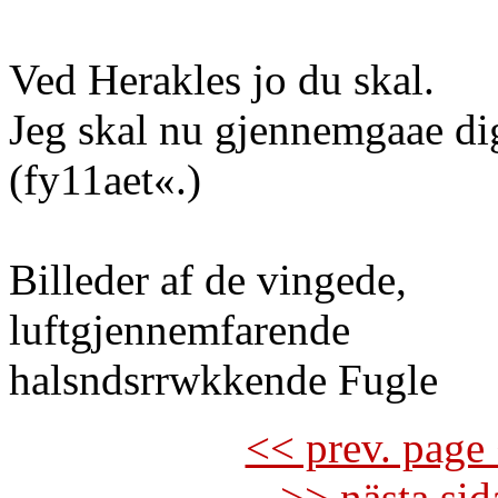
Ved Herakles jo du skal.
Jeg skal nu gjennemgaae di
(fy11aet«.)
Billeder af de vingede,
luftgjennemfarende
halsndsrrwkkende Fugle
<< prev. page 
>> nästa si