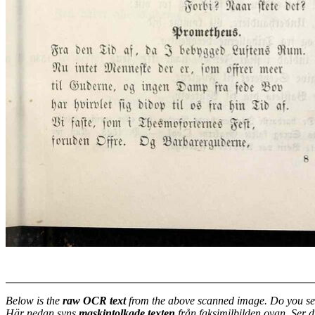
Below is the
raw OCR text
from the above scanned image. Do you se
Här nedan syns
maskintolkade texten
från faksimilbilden ovan. Ser 