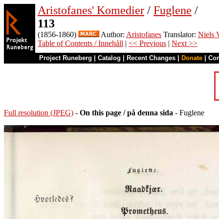
Aristofanes' Komedier
/
Fuglene
/
113
(1856-1860)
Author:
Aristofanes
Translator:
Niels 
Table of Contents / Innehåll
|
<< Previous
|
Next >>
Project Runeberg
|
Catalog
|
Recent Changes
|
Donate
|
Co
Full resolution (JPEG)
-
On this page / på denna sida
- Fuglene