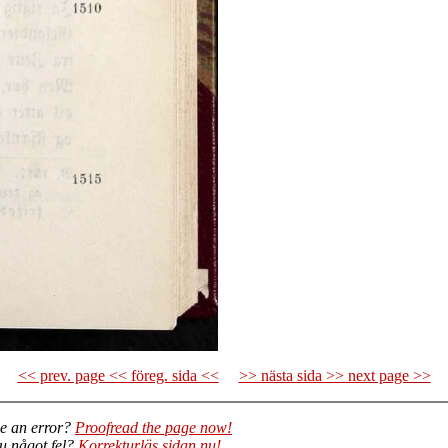
<< prev. page << föreg. sida <<
>> nästa sida >> next page >>
e an error?
Proofread the page now!
du något fel?
Korrekturläs sidan nu!