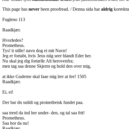
This page has
never
been proofread. / Denna sida har
aldrig
korrektur
Fugleno 113
Raadkjær.
Hvorledes?
Prometheus.
Tys! ti stille! navn dog ei mit Navn!
Jeg er fortabt, hvis 3eus niig seer blandt Eder her.
Nu skal jeg dig fortælle Alt herovenfra;
men tag saa denne Skjerm og hold den over mig,
at ikke Guderne skal faae mig lrer at fee! 1505
Raadkjær.
Ei, ei!
Der bar dn snildt og proinetlreisk fundet paa.
saa trerd da ind her under- den, og tal saa frit!
Prornetheus.
Saa hor da nu!
Raadkjær.