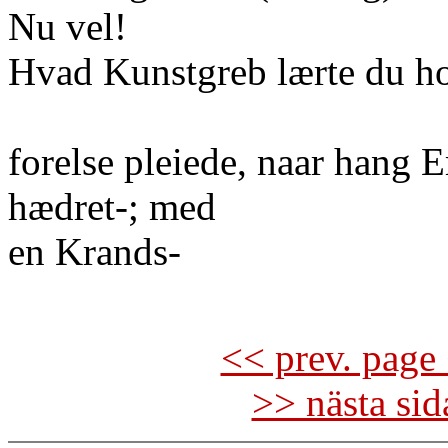
Nu vel!
Hvad Kunstgreb lærte du ho
forelse pleiede, naar hang 
hædret-; med
en Krands-
<< prev. page 
>> nästa si