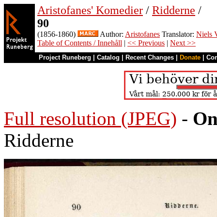
Aristofanes' Komedier
/
Ridderne
/
90
(1856-1860)
Author:
Aristofanes
Translator:
Niels 
Table of Contents / Innehåll
|
<< Previous
|
Next >>
Project Runeberg
|
Catalog
|
Recent Changes
|
Donate
|
Co
Full resolution (JPEG)
-
On
Ridderne