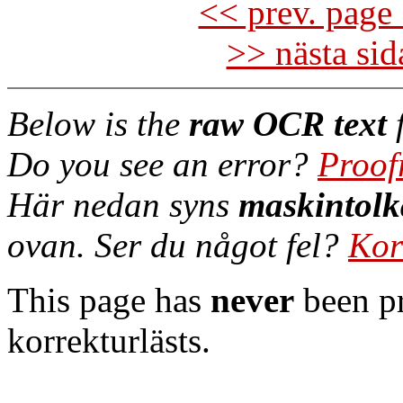
<< prev. page 
>> nästa si
Below is the
raw OCR text
f
Do you see an error?
Proof
Här nedan syns
maskintolk
ovan. Ser du något fel?
Kor
This page has
never
been pr
korrekturlästs.