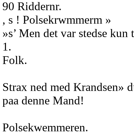
90 Riddernr.
, s ! Polsekrwmmerm »
»s’ Men det var stedse kun t
1.
Folk.
Strax ned med Krandsen» du
paa denne Mand!
Polsekwemmeren.