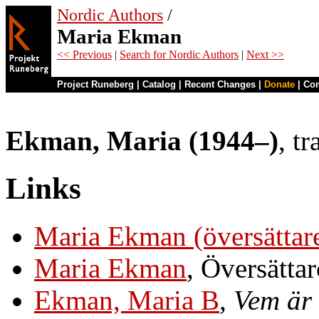
Nordic Authors
/
Maria Ekman
<< Previous
|
Search for Nordic Authors
|
Next >>
Project Runeberg
|
Catalog
|
Recent Changes
|
Donate
|
Co
Ekman, Maria (1944–)
, t
Links
Maria Ekman (översättar
Maria Ekman
, Översätta
Ekman, Maria B
,
Vem är