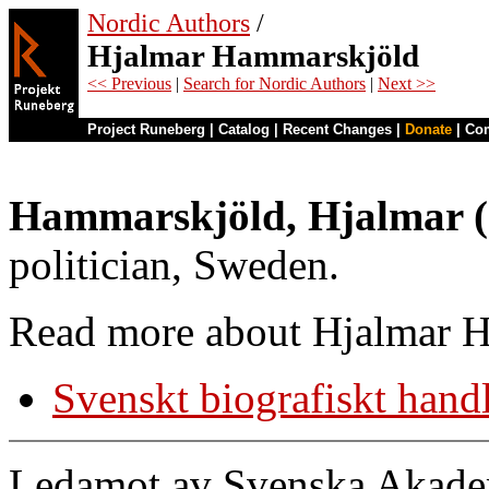
Nordic Authors
/
Hjalmar Hammarskjöld
<< Previous
|
Search for Nordic Authors
|
Next >>
Project Runeberg
|
Catalog
|
Recent Changes
|
Donate
|
Co
Hammarskjöld, Hjalmar 
politician, Sweden.
Read more about Hjalmar H
Svenskt biografiskt hand
Ledamot av Svenska Akademi