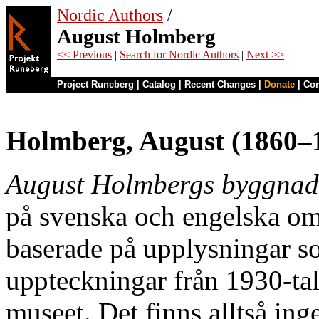
Nordic Authors
/
August Holmberg
<< Previous
|
Search for Nordic Authors
|
Next >>
Project Runeberg
|
Catalog
|
Recent Changes
|
Donate
|
Co
Holmberg, August (1860–
August Holmbergs byggnad
på svenska och engelska om
baserade på upplysningar 
uppteckningar från 1930-ta
museet. Det finns alltså in