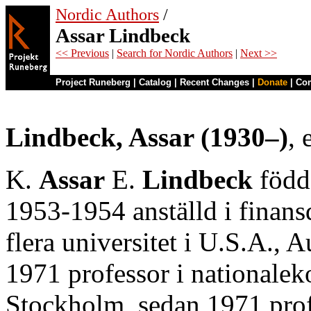
Nordic Authors
/
Assar Lindbeck
<< Previous
|
Search for Nordic Authors
|
Next >>
Project Runeberg
|
Catalog
|
Recent Changes
|
Donate
|
Co
Lindbeck, Assar (1930–)
,
K.
Assar
E.
Lindbeck
född
1953-1954 anställd i finans
flera universitet i U.S.A., 
1971 professor i nationale
Stockholm, sedan 1971 prof