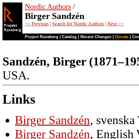
Nordic Authors
/
Birger Sandzén
<< Previous
|
Search for Nordic Authors
|
Next >>
Project Runeberg
|
Catalog
|
Recent Changes
|
Donate
|
Co
Sandzén, Birger (1871–19
USA.
Links
Birger Sandzén
, svenska
Birger Sandzén
, English