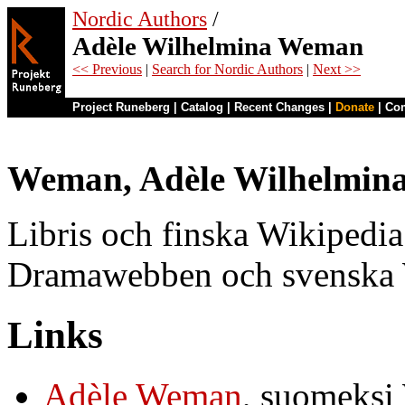
Nordic Authors
/
Adèle Wilhelmina Weman
<< Previous
|
Search for Nordic Authors
|
Next >>
Project Runeberg
|
Catalog
|
Recent Changes
|
Donate
|
Co
Weman, Adèle Wilhelmina
Libris och finska Wikipedi
Dramawebben och svenska W
Links
Adèle Weman
, suomeksi