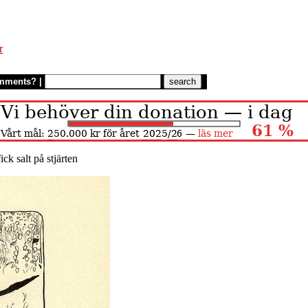
r
mments?
|
ck salt på stjärten