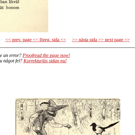
<< prev. page << föreg. sida <<
>> nästa sida >> next page >>
e an error?
Proofread the page now!
du något fel?
Korrekturläs sidan nu!