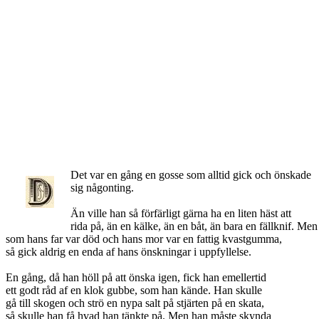
Det var en gång en gosse som alltid gick och önskade
sig någonting.
Än ville han så förfärligt gärna ha en liten häst att
rida på, än en kälke, än en båt, än bara en fällknif. Men
som hans far var död och hans mor var en fattig kvastgumma,
så gick aldrig en enda af hans önskningar i uppfyllelse.
En gång, då han höll på att önska igen, fick han emellertid
ett godt råd af en klok gubbe, som han kände. Han skulle
gå till skogen och strö en nypa salt på stjärten på en skata,
så skulle han få hvad han tänkte på. Men han måste skynda