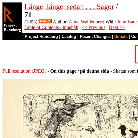
Länge, länge, sedan . . . Sagor
/
71
(1903)
Author:
Anna Wahlenberg
With:
John Baue
Table of Contents / Innehåll
|
<< Previous
|
Next >>
Project Runeberg
|
Catalog
|
Recent Changes
|
Donate
|
Co
Full resolution (JPEG)
-
On this page / på denna sida
- Skatan som fi