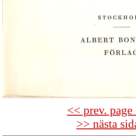
<< prev. page 
>> nästa si