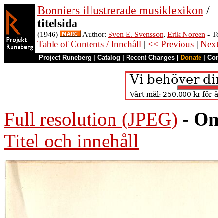
Bonniers illustrerade musiklexikon
/
titelsida
(1946)
Author:
Sven E. Svensson
,
Erik Noreen
- T
Table of Contents / Innehåll
|
<< Previous
|
Nex
Project Runeberg
|
Catalog
|
Recent Changes
|
Donate
|
Co
Full resolution (JPEG)
-
On
Titel och innehåll