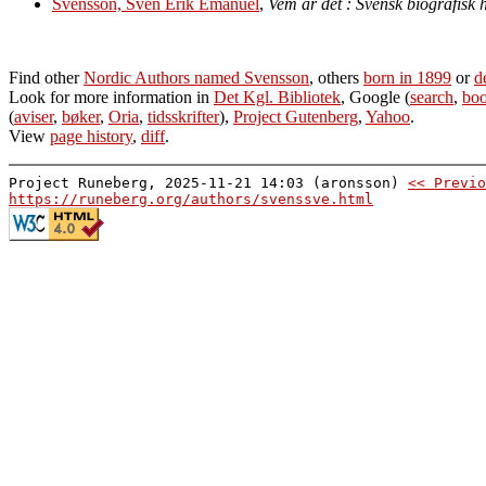
Svensson, Sven Erik Emanuel
,
Vem är det : Svensk biografisk
Find other
Nordic Authors named Svensson
, others
born in 1899
or
d
Look for more information in
Det Kgl. Bibliotek
, Google (
search
,
boo
(
aviser
,
bøker
,
Oria
,
tidsskrifter
),
Project Gutenberg
,
Yahoo
.
View
page history
,
diff
.
Project Runeberg, 2025-11-21 14:03 (aronsson)
<< Previo
https://runeberg.org/authors/svenssve.html