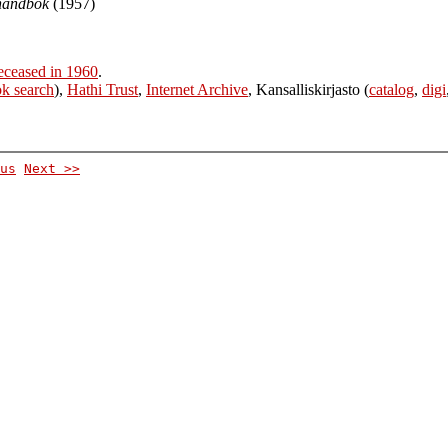
 handbok
(1957)
eceased in 1960
.
k search
),
Hathi Trust
,
Internet Archive
, Kansalliskirjasto (
catalog
,
digi
us
Next >>