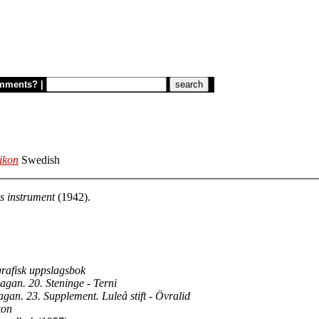
mments?
|
xikon
Swedish
s instrument
(1942).
rafisk uppslagsbok
agan. 20. Steninge - Terni
agan. 23. Supplement. Luleå stift - Övralid
kon