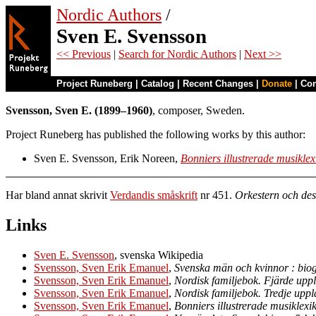
Nordic Authors
/
Sven E. Svensson
<< Previous
|
Search for Nordic Authors
|
Next >>
Project Runeberg
|
Catalog
|
Recent Changes
|
Donate
|
Co
Svensson, Sven E. (1899–1960)
, composer, Sweden.
Project Runeberg has published the following works by this author:
Sven E. Svensson, Erik Noreen,
Bonniers illustrerade musikle
Har bland annat skrivit
Verdandis småskrift
nr 451.
Orkestern och des
Links
Sven E. Svensson
, svenska Wikipedia
Svensson, Sven Erik Emanuel
,
Svenska män och kvinnor : biog
Svensson, Sven Erik Emanuel
,
Nordisk familjebok. Fjärde uppl
Svensson, Sven Erik Emanuel
,
Nordisk familjebok. Tredje uppl
Svensson, Sven Erik Emanuel
,
Bonniers illustrerade musiklexi