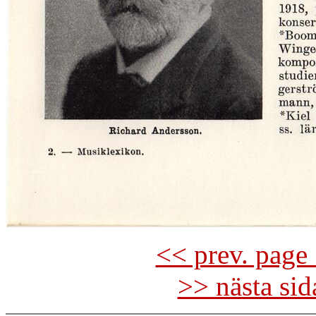
<< prev. page 
>> nästa si