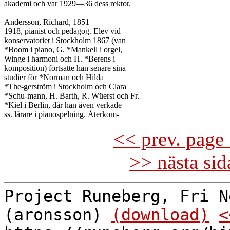
akademi och var 1929—36 dess rektor.

Andersson, Richard, 1851—

1918, pianist och pedagog. Elev vid

konservatoriet i Stockholm 1867 (van

*Boom i piano, G. *Mankell i orgel,

Winge i harmoni och H. *Berens i

komposition) fortsatte han senare sina

studier för *Norman och Hilda

*The-gerström i Stockholm och Clara

*Schu-mann, H. Barth, R. Wüerst och Fr.

*Kiel i Berlin, där han även verkade

<< prev. page 
>> nästa si
Project Runeberg, Fri N
(aronsson)
(download)
<