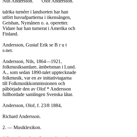
Nils Andersson.	Olof Andersson.

talrika turnéer i landsorten har han

utfört huvudpartierna i ökensången,

Geishan, Nymånen o. a. operetter.

Vidare har han turnerat i Amerika och

Finland.

Andersson, Gustaf Erik se B r u t

s-ner.

Andersson, Nils, 1864—1921,

folkmusiksamlare, ämbetsman i Lund.

A., som sedan 1890-talet upptecknade

folkmusik, var en av initiativtagarna

till Folkmusikkommissionen och

påbörjade den av Olof * Andersson

fullbordade samlingen Svenska låtar.

Andersson, Olof, f. 23/8 1884,

Richard Andersson.

2. — Musiklexikon.
