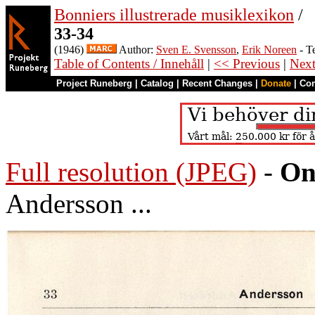
Bonniers illustrerade musiklexikon
/
33-34
(1946)
Author:
Sven E. Svensson
,
Erik Noreen
- T
Table of Contents / Innehåll
|
<< Previous
|
Nex
Project Runeberg
|
Catalog
|
Recent Changes
|
Donate
|
Co
Full resolution (JPEG)
-
On
Andersson ...