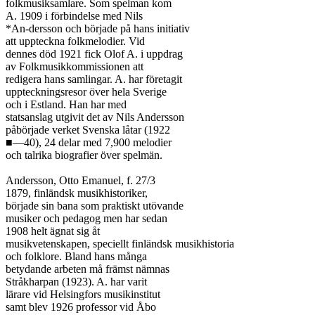
folkmusiksamlare. Som spelman kom

A. 1909 i förbindelse med Nils

*An-dersson och började på hans initiativ

att uppteckna folkmelodier. Vid

dennes död 1921 fick Olof A. i uppdrag

av Folkmusikkommissionen att

redigera hans samlingar. A. har företagit

uppteckningsresor över hela Sverige

och i Estland. Han har med

statsanslag utgivit det av Nils Andersson

påbörjade verket Svenska låtar (1922

■—40), 24 delar med 7,900 melodier

och talrika biografier över spelmän.

Andersson, Otto Emanuel, f. 27/3

1879, finländsk musikhistoriker,

började sin bana som praktiskt utövande

musiker och pedagog men har sedan

1908 helt ägnat sig åt

musikvetenskapen, speciellt finländsk musikhistoria

och folklore. Bland hans många

betydande arbeten må främst nämnas

Stråkharpan (1923). A. har varit

lärare vid Helsingfors musikinstitut

samt blev 1926 professor vid Åbo
