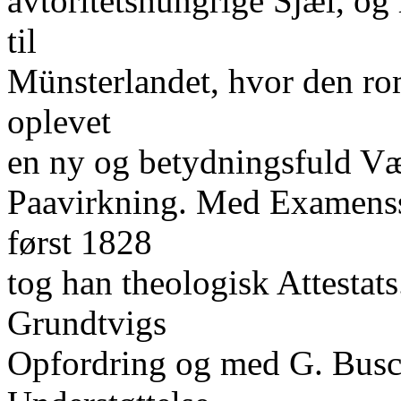
avtoritetshungrige Sjæl, og
til
Münsterlandet, hvor den ro
oplevet
en ny og betydningsfuld Væk
Paavirkning. Med Examenss
først 1828
tog han theologisk Attestat
Grundtvigs
Opfordring og med G. Busck