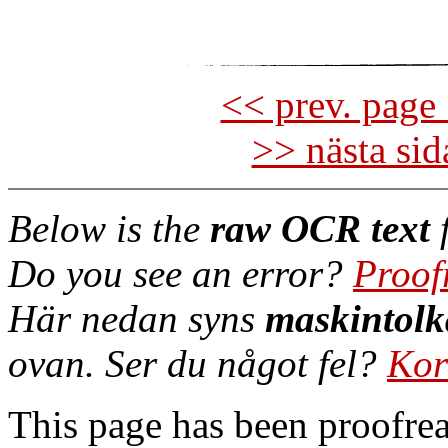
<< prev. page 
>> nästa si
Below is the
raw OCR text
f
Do you see an error?
Proof
Här nedan syns
maskintolk
ovan. Ser du något fel?
Kor
This page has been proofre