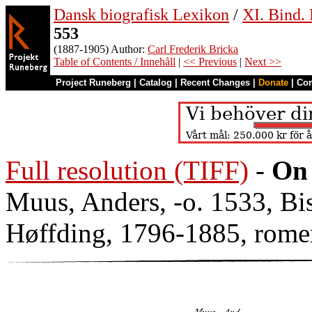
Dansk biografisk Lexikon
/
XI. Bind.
553
(1887-1905) Author:
Carl Frederik Bricka
Table of Contents / Innehåll
|
<< Previous
|
Next >>
Project Runeberg
|
Catalog
|
Recent Changes
|
Donate
|
Co
Full resolution (TIFF)
-
On 
Muus, Anders, -o. 1533, Bi
Høffding, 1796-1885, romer