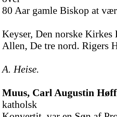
80 Aar gamle Biskop at være
Keyser, Den norske Kirkes H
Allen, De tre nord. Rigers His
A. Heise.
Muus, Carl Augustin Høff
katholsk
Konvertit, var en Søn af P