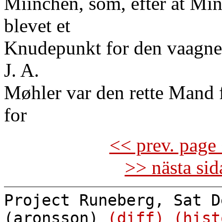
Miinchen, som, efter at Mini
blevet et
Knudepunkt for den vaagne
J. A.
Møhler var den rette Mand 
for
<< prev. page 
>> nästa si
Project Runeberg, Sat D
(aronsson)
(diff)
(hist