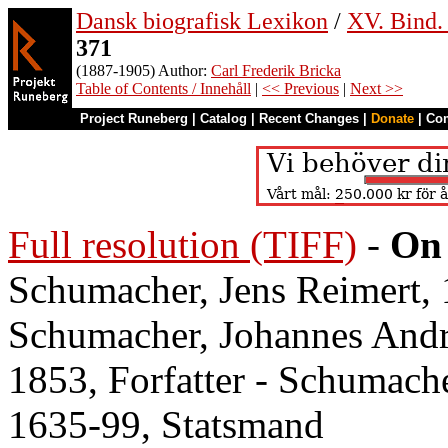
Dansk biografisk Lexikon
/
XV. Bind. 
371
(1887-1905) Author:
Carl Frederik Bricka
Table of Contents / Innehåll
|
<< Previous
|
Next >>
Project Runeberg
|
Catalog
|
Recent Changes
|
Donate
|
Co
Full resolution (TIFF)
-
On 
Schumacher, Jens Reimert, 
Schumacher, Johannes Andre
1853, Forfatter - Schumache
1635-99, Statsmand