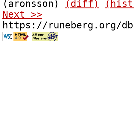
(aronsson)
(diff)
(hist
Next >>
https://runeberg.org/db