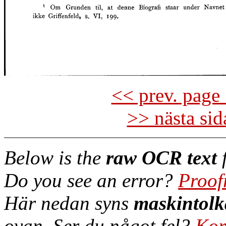
<< prev. page 
>> nästa si
Below is the
raw OCR text
f
Do you see an error?
Proof
Här nedan syns
maskintolk
ovan. Ser du något fel?
Kor