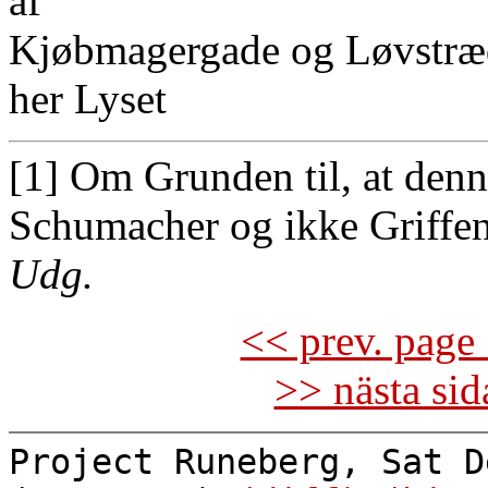
af
Kjøbmagergade og Løvstræd
her Lyset
[1] Om Grunden til, at denn
Schumacher og ikke Griffenf
Udg.
<< prev. page 
>> nästa si
Project Runeberg, Sat D