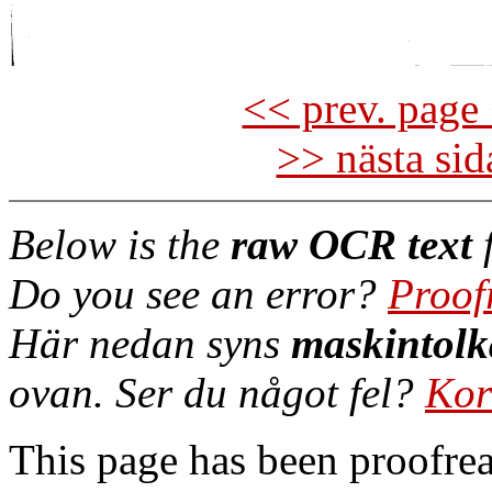
<< prev. page 
>> nästa si
Below is the
raw OCR text
f
Do you see an error?
Proof
Här nedan syns
maskintolk
ovan. Ser du något fel?
Kor
This page has been proofre