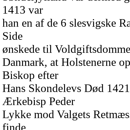
1413 var
han en af de 6 slesvigske R
Side
ønskede til Voldgiftsdommer
Danmark, at Holstenerne opn
Biskop efter
Hans Skondelevs Død 1421.
Ærkebisp Peder
Lykke mod Valgets Retmæss
finde