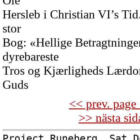
Ole
Hersleb i Christian VI’s Tid
stor
Bog: «Hellige Betragtninger
dyrebareste
Tros og Kjærligheds Lærd
Guds
<< prev. page 
>> nästa si
Project Runeberg, Sat D