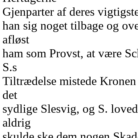
Gjenparter af deres vigtigs
han sig noget tilbage og o
afløst
ham som Provst, at være S
S.s
Tiltrædelse mistede Kronen 
det
sydlige Slesvig, og S. love
aldrig
skulde ske dem nogen Skade