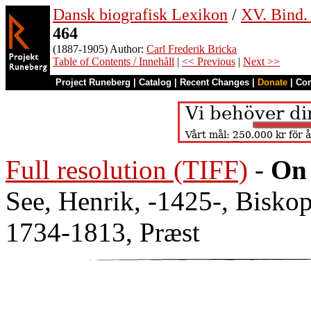
Dansk biografisk Lexikon
/
XV. Bind. 
464
(1887-1905) Author:
Carl Frederik Bricka
Table of Contents / Innehåll
|
<< Previous
|
Next >>
Project Runeberg
|
Catalog
|
Recent Changes
|
Donate
|
Co
Full resolution (TIFF)
-
On 
See, Henrik, -1425-, Biskop
1734-1813, Præst