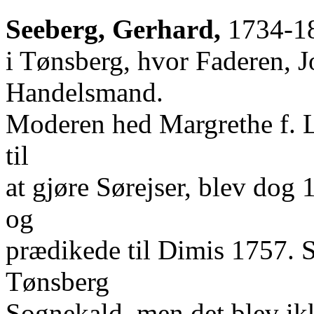
Seeberg, Gerhard,
1734-181
i Tønsberg, hvor Faderen, J
Handelsmand.
Moderen hed Margrethe f. L
til
at gjøre Sørejser, blev dog 
og
prædikede til Dimis 1757. S
Tønsberg
Sognekald, men det blev ikk