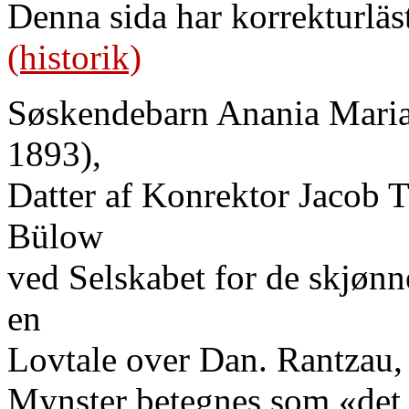
Denna sida har korrekturläs
(historik)
Søskendebarn Anania Marian
1893),
Datter af Konrektor Jacob T
Bülow
ved Selskabet for de skjøn
en
Lovtale over Dan. Rantzau, e
Mynster betegnes som «det