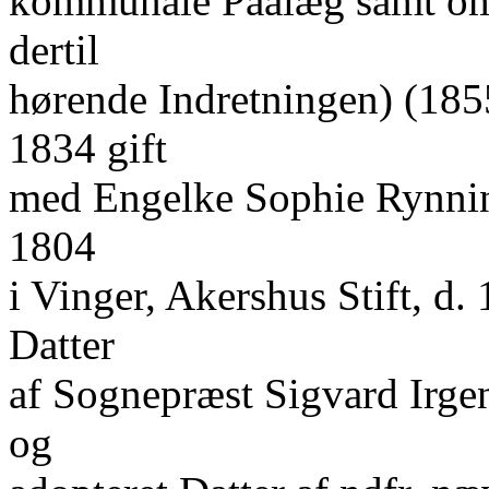
kommunale Paalæg samt om 
dertil
hørende Indretningen) (185
1834 gift
med Engelke Sophie Rynning
1804
i Vinger, Akershus Stift, d.
Datter
af Sognepræst Sigvard Irgen
og