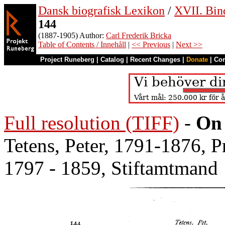
Dansk biografisk Lexikon
/
XVII. Bin
144
(1887-1905) Author:
Carl Frederik Bricka
Table of Contents / Innehåll
|
<< Previous
|
Next >>
Project Runeberg
|
Catalog
|
Recent Changes
|
Donate
|
Co
Full resolution (TIFF)
-
On 
Tetens, Peter, 1791-1876, Pr
1797 - 1859, Stiftamtmand