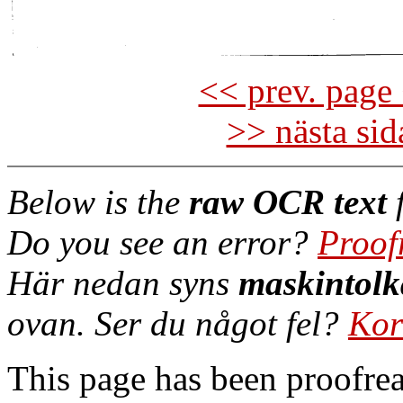
<< prev. page 
>> nästa si
Below is the
raw OCR text
f
Do you see an error?
Proof
Här nedan syns
maskintolk
ovan. Ser du något fel?
Kor
This page has been proofre