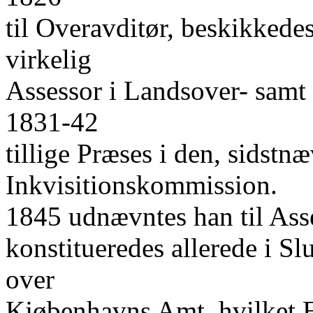
til Overavditør, beskikkede
virkelig
Assessor i Landsover- samt 
1831-42
tillige Præses i den, sidst
Inkvisitionskommission.
1845 udnævntes han til Asse
konstitueredes allerede i Sl
over
Kjøbenhavns Amt, hvilket 