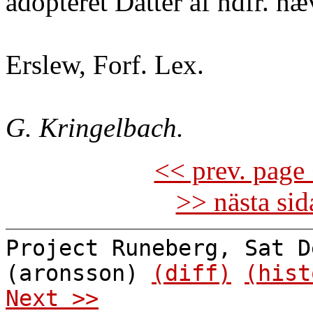
adopteret Datter af ndfr. næ
Erslew, Forf. Lex.
G. Kringelbach.
<< prev. page 
>> nästa si
Project Runeberg, Sat D
(aronsson)
(diff)
(hist
Next >>