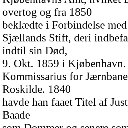
overtog og fra 1850
beklædte i Forbindelse me
Sjællands Stift, deri indbe
indtil sin Død,
9. Okt. 1859 i Kjøbenhavn. 
Kommissarius for Jærnban
Roskilde. 1840
havde han faaet Titel af Ju
Baade
som Dommer og senere som h