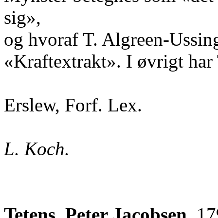
sig»,
og hvoraf T. Algreen-Ussing
«Kraftextrakt». I øvrigt har
Erslew, Forf. Lex.
L. Koch.
Tetens, Peter Jacobsen,
179