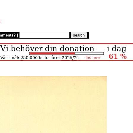
æ
mments?
|