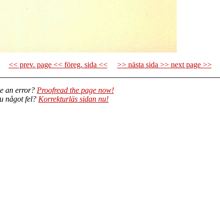
<< prev. page << föreg. sida <<
>> nästa sida >> next page >>
e an error?
Proofread the page now!
du något fel?
Korrekturläs sidan nu!