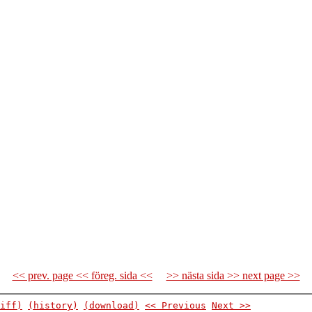
<< prev. page << föreg. sida <<
>> nästa sida >> next page >>
iff)
(history)
(download)
<< Previous
Next >>