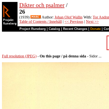
Dikter och psalmer
/
26
(1939)
Author:
Johan Olof Wallin
With:
Tor Andr
Table of Contents / Innehåll
|
<< Previous
|
Next >>
Project Runeberg
|
Catalog
|
Recent Changes
|
Donate
|
Co
Full resolution (JPEG)
-
On this page / på denna sida
- Sidor ...