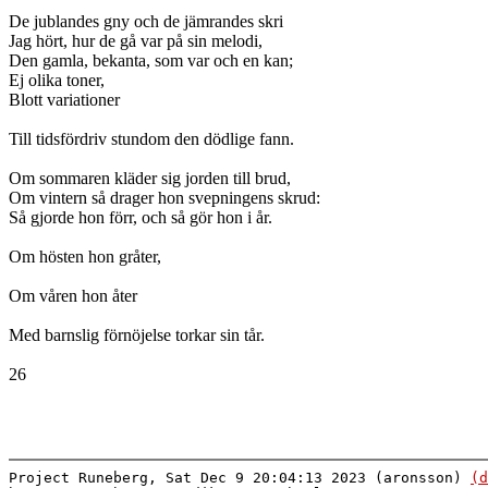
De jublandes gny och de jämrandes skri
Jag hört, hur de gå var på sin melodi,
Den gamla, bekanta, som var och en kan;
Ej olika toner,
Blott variationer
Till tidsfördriv stundom den dödlige fann.
Om sommaren kläder sig jorden till brud,
Om vintern så drager hon svepningens skrud:
Så gjorde hon förr, och så gör hon i år.
Om hösten hon gråter,
Om våren hon åter
Med barnslig förnöjelse torkar sin tår.
26
Project Runeberg, Sat Dec 9 20:04:13 2023 (aronsson)
(d