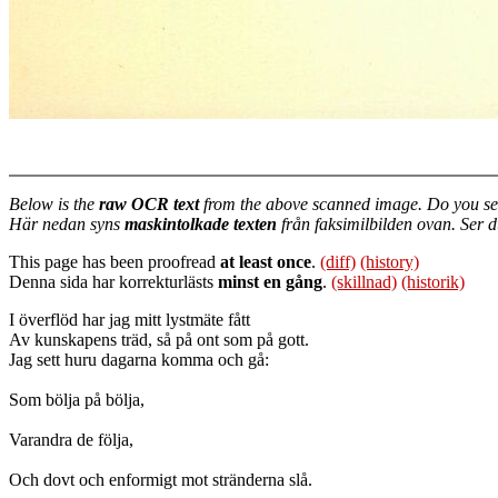
Below is the
raw OCR text
from the above scanned image. Do you se
Här nedan syns
maskintolkade texten
från faksimilbilden ovan. Ser 
This page has been proofread
at least once
.
(diff)
(history)
Denna sida har korrekturlästs
minst en gång
.
(skillnad)
(historik)
I överflöd har jag mitt lystmäte fått
Av kunskapens träd, så på ont som på gott.
Jag sett huru dagarna komma och gå:
Som bölja på bölja,
Varandra de följa,
Och dovt och enformigt mot stränderna slå.