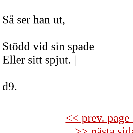
Så ser han ut,
Stödd vid sin spade
Eller sitt spjut. |
d9.
<< prev. page 
>> nästa si