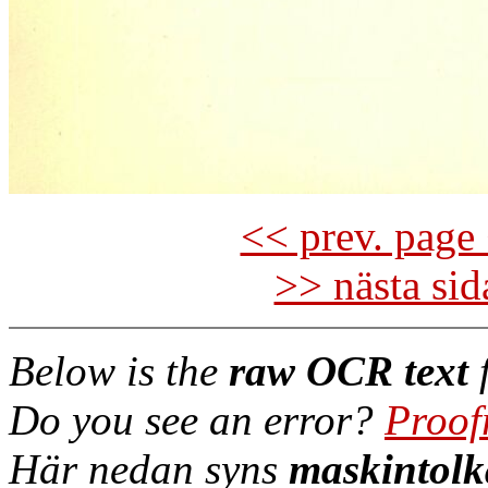
<< prev. page 
>> nästa si
Below is the
raw OCR text
f
Do you see an error?
Proof
Här nedan syns
maskintolk