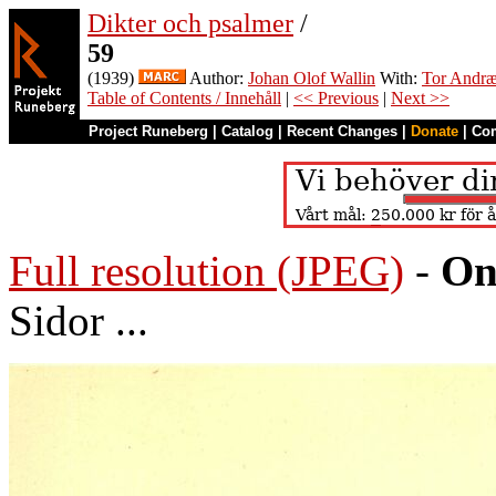
Dikter och psalmer
/
59
(1939)
Author:
Johan Olof Wallin
With:
Tor Andr
Table of Contents / Innehåll
|
<< Previous
|
Next >>
Project Runeberg
|
Catalog
|
Recent Changes
|
Donate
|
Co
Full resolution (JPEG)
-
On
Sidor ...