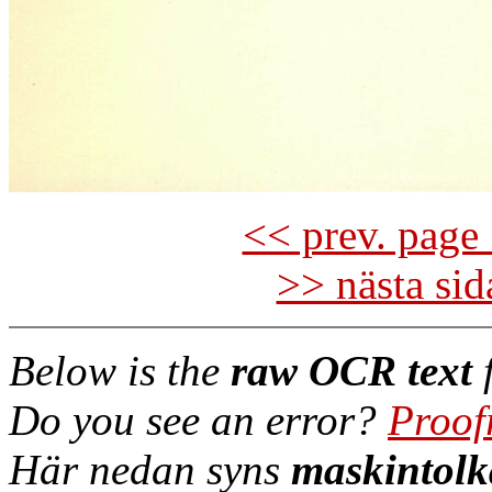
<< prev. page 
>> nästa si
Below is the
raw OCR text
f
Do you see an error?
Proof
Här nedan syns
maskintolk