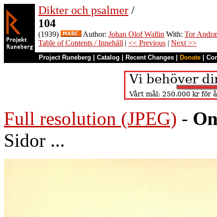
Dikter och psalmer
/
104
(1939)
Author:
Johan Olof Wallin
With:
Tor Andr
Table of Contents / Innehåll
|
<< Previous
|
Next >>
Project Runeberg
|
Catalog
|
Recent Changes
|
Donate
|
Co
Full resolution (JPEG)
-
On
Sidor ...