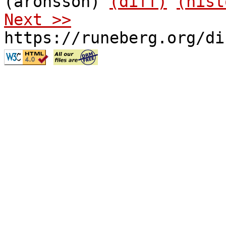
(aronsson)
(diff)
(hist
Next >>
https://runeberg.org/di