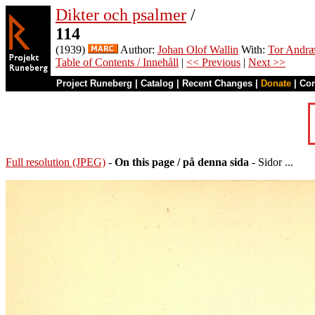
Dikter och psalmer
/
114
(1939)
Author:
Johan Olof Wallin
With:
Tor Andr
Table of Contents / Innehåll
|
<< Previous
|
Next >>
Project Runeberg
|
Catalog
|
Recent Changes
|
Donate
|
Co
Full resolution (JPEG)
-
On this page / på denna sida
- Sidor ...