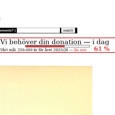
æ
mments?
|