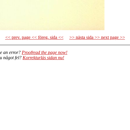
<< prev. page << föreg. sida <<
>> nästa sida >> next page >>
e an error?
Proofread the page now!
du något fel?
Korrekturläs sidan nu!