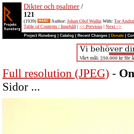
Dikter och psalmer
/
121
(1939)
Author:
Johan Olof Wallin
With:
Tor Andr
Table of Contents / Innehåll
|
<< Previous
|
Next >>
Project Runeberg
|
Catalog
|
Recent Changes
|
Donate
|
Co
Full resolution (JPEG)
-
On
Sidor ...