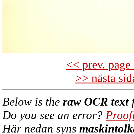
<< prev. page 
>> nästa si
Below is the
raw OCR text
f
Do you see an error?
Proof
Här nedan syns
maskintolk