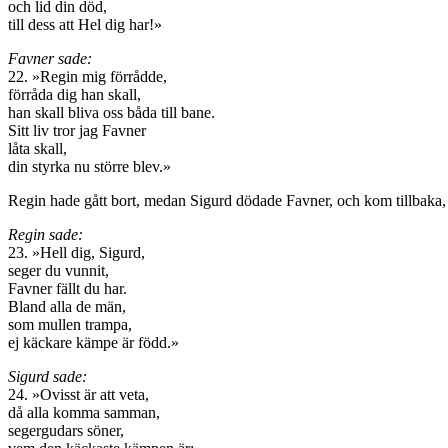
och lid din död,
till dess att Hel dig har!»
Favner sade:
22. »Regin mig förrådde,
förråda dig han skall,
han skall bliva oss båda till bane.
Sitt liv tror jag Favner
låta skall,
din styrka nu större blev.»
Regin hade gått bort, medan Sigurd dödade Favner, och kom tillbaka, 
Regin sade:
23. »Hell dig, Sigurd,
seger du vunnit,
Favner fällt du har.
Bland alla de män,
som mullen trampa,
ej käckare kämpe är född.»
Sigurd sade:
24. »Ovisst är att veta,
då alla komma samman,
segergudars söner,