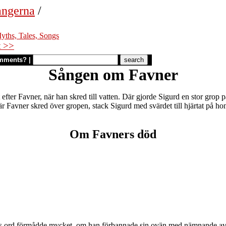
ångerna
/
Myths, Tales, Songs
t >>
mments?
|
Sången om Favner
ter Favner, när han skred till vatten. Där gjorde Sigurd en stor grop 
när Favner skred över gropen, stack Sigurd med svärdet till hjärtat på 
Om Favners död
e mans ord förmådde mycket, om han förbannade sin ovän med nämnande a