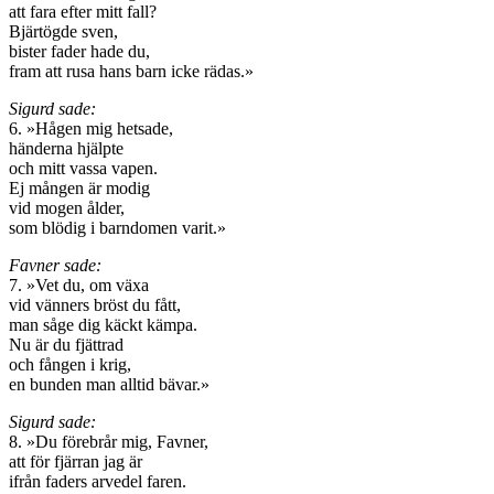
att fara efter mitt fall?
Bjärtögde sven,
bister fader hade du,
fram att rusa hans barn icke rädas.»
Sigurd sade:
6. »Hågen mig hetsade,
händerna hjälpte
och mitt vassa vapen.
Ej mången är modig
vid mogen ålder,
som blödig i barndomen varit.»
Favner sade:
7. »Vet du, om växa
vid vänners bröst du fått,
man såge dig käckt kämpa.
Nu är du fjättrad
och fången i krig,
en bunden man alltid bävar.»
Sigurd sade:
8. »Du förebrår mig, Favner,
att för fjärran jag är
ifrån faders arvedel faren.