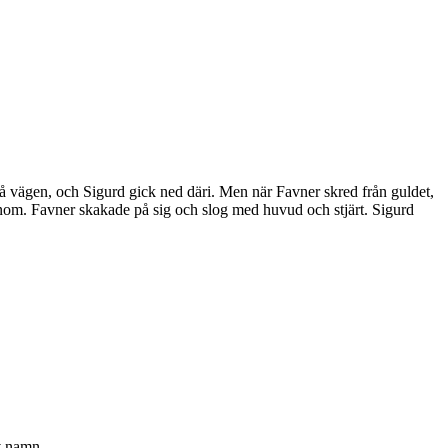
på vägen, och Sigurd gick ned däri. Men när Favner skred från guldet,
honom. Favner skakade på sig och slog med huvud och stjärt. Sigurd
v namn.