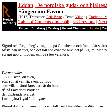
Eddan, De nordiska guda- och hjältes
Sången om Favner
(1913) Translator:
Erik Brate
- Tema:
Vikings
,
Tradition: 
Table of Contents / Innehåll
|
<< Previous
|
Nex
Project Runeberg
|
Catalog
|
Recent Changes
|
Donate
|
Co
Sigurd och Regin begåvo sig upp på Gnitaheden och funno där spåret ef
blåste han ut etter, och det föll ned ovanför huvudet på Sigurd. Men 
sprang upp ur gropen, och de sågo varandra.
Favner sade:
1. »Du sven, du sven,
som son åt vem är, sven, du född,
som vilka människors barn är du boren,
då på Favner du blodade
det blixtrande svärdet;
i mitt hjärta jagad är klingan»
Sigurd dolde sitt namn, ty det var folks tro i forntiden, att döend