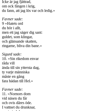
Icke är jag fjättrad,
om ock fången i krig,
du fann, att jag lös var och ledig.»
Favner sade:
9 »Hatets ord
du hör i allt,
men ett jag säger dig sant:
guldet, som klingar,
och glänsande skatten,
ringarne, bliva din bane.»
Sigurd sade:
10. »Sin rikedom envar
råda vill
ända till sin yttersta dag,
ty varje människa
måste en gång
fara hädan till Hel.»
Favner sade:
11. »Nornors dom
vid näsen du får
och ovis dåres öde.
I vattnet du drunknar,