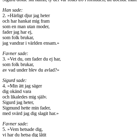
Han sade:
2. »Härligt djur jag heter
och har hankat mig fram
som en man utan moder,
fader jag har ej,
som folk brukar,
jag vandrar i världen ensam.»
Favner sade:
3. »Vet du, om fader du ej har,
som folk brukar,
av vad under blev du avlad?»
Sigurd sade:
4. »Min ätt jag säger
dig okänd vara
och likaledes mig själv.
Sigurd jag heter,
Sigmund hette min fader,
med svärd jag dig slagit har.»
Favner sade:
5. »Vem hetsade dig,
vi har du hetsa dig låtit