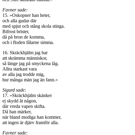
Favner sade:
15. »Oskopner han heter,
och alla gudar där
med spjut och stång skola stinga.
Bifrost brister,
då på bron de komma,
och i floden fålarne simma.
16. Skräckhjälm jag bar
att skrämma människor,
så länge jag på smyckena låg.
Allra starkast vara
av alla jag trodde mig,
hur många män jag än fann.»
Sigurd sade:
17. »Skräckhjälm skänker
ej skydd åt någon,
där vreda vapen skifta.
Då han märker,
när bland modiga han kommer,
att ingen är djärv framför alla.
Favner sade: