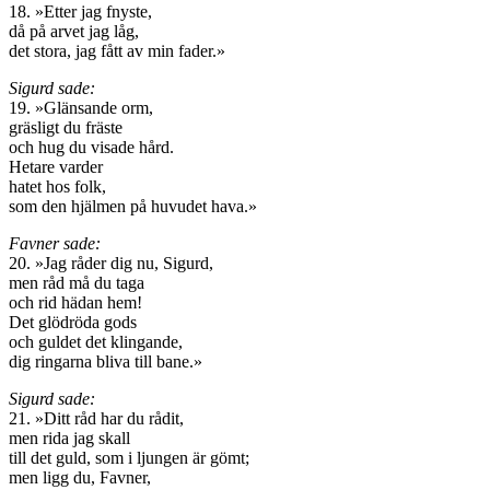
18. »Etter jag fnyste,
då på arvet jag låg,
det stora, jag fått av min fader.»
Sigurd sade:
19. »Glänsande orm,
gräsligt du fräste
och hug du visade hård.
Hetare varder
hatet hos folk,
som den hjälmen på huvudet hava.»
Favner sade:
20. »Jag råder dig nu, Sigurd,
men råd må du taga
och rid hädan hem!
Det glödröda gods
och guldet det klingande,
dig ringarna bliva till bane.»
Sigurd sade:
21. »Ditt råd har du rådit,
men rida jag skall
till det guld, som i ljungen är gömt;
men ligg du, Favner,