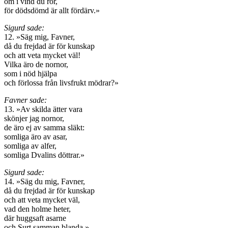
om i vind du ror,
för dödsdömd är allt fördärv.»
Sigurd sade:
12. »Säg mig, Favner,
då du frejdad är för kunskap
och att veta mycket väl!
Vilka äro de nornor,
som i nöd hjälpa
och förlossa från livsfrukt mödrar?»
Favner sade:
13. »Av skilda ätter vara
skönjer jag nornor,
de äro ej av samma släkt:
somliga äro av asar,
somliga av alfer,
somliga Dvalins döttrar.»
Sigurd sade:
14. »Säg du mig, Favner,
då du frejdad är för kunskap
och att veta mycket väl,
vad den holme heter,
där huggsaft asarne
och Surt samman blanda.»