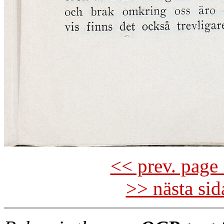
<< prev. page 
>> nästa si