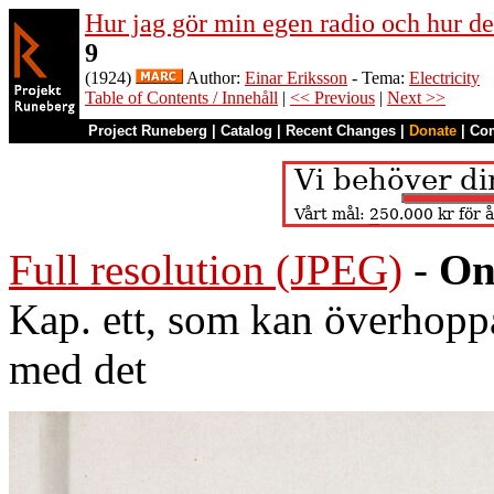
Hur jag gör min egen radio och hur de
9
(1924)
Author:
Einar Eriksson
- Tema:
Electricity
Table of Contents / Innehåll
|
<< Previous
|
Next >>
Project Runeberg
|
Catalog
|
Recent Changes
|
Donate
|
Co
Full resolution (JPEG)
-
On
Kap. ett, som kan överhoppa
med det