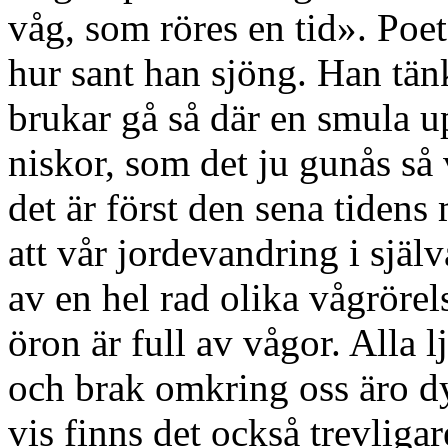
våg, som röres en tid». Poet
hur sant han sjöng. Han tänk
brukar gå så där en smula u
niskor, som det ju gunås så
det är först den sena tidens 
att vår jordevandring i själ
av en hel rad olika vågröre
öron är full av vågor. Alla l
och brak omkring oss äro dy
vis finns det också trevligar