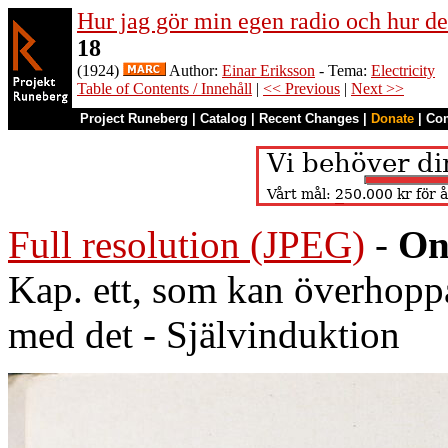
Hur jag gör min egen radio och hur de
18
(1924)
Author:
Einar Eriksson
- Tema:
Electricity
Table of Contents / Innehåll
|
<< Previous
|
Next >>
Project Runeberg
|
Catalog
|
Recent Changes
|
Donate
|
Co
Full resolution (JPEG)
-
On
Kap. ett, som kan överhoppa
med det - Självinduktion