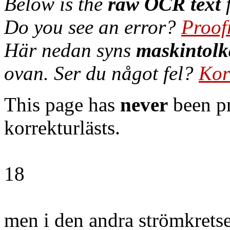
Below is the
raw OCR text
f
Do you see an error?
Proof
Här nedan syns
maskintolk
ovan. Ser du något fel?
Kor
This page has
never
been pr
korrekturlästs.
18
men i den andra strömkrets