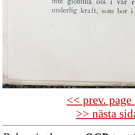
<< prev. page 
>> nästa si