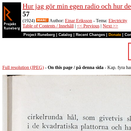
Hur jag gör min egen radio och hur de
57
(1924)
Author:
Einar Eriksson
- Tema:
Electricity
Table of Contents / Innehåll
|
<< Previous
|
Next >>
Project Runeberg
|
Catalog
|
Recent Changes
|
Donate
|
Co
Full resolution (JPEG)
-
On this page / på denna sida
- Kap. fyra ha