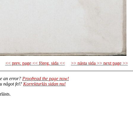
<< prev. page << föreg. sida <<
>> nästa sida >> next page >>
e an error?
Proofread the page now!
du något fel?
Korrekturläs sidan nu!
lästs.