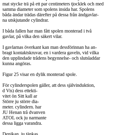
mat stycke trä på ett par centimeters tjocklek och med
samma diameter som spolens insida har. Spolens
båda ändar trädas därefter på dessa från ändgavlar-
na utskjutande cylindrar.
I båda fallen har man fått spolen monterad i två
gavlar, på vilka den säkert vilar.
I gavlarnas överkant kan man dessförinnan ha an-
bragt kontaktskruvar, en i vardera gaveln, vid vilka
den upplindade trådens begynnelse- och slutsladdar
kunna angöras.
Figur 25 visar en dylik monterad spole.
För cylinderspolen gäller, att dess självinduktion,
d Vis) dess ettekti-
vitet ön Sitt kall ar
Större ju större dia-
meter. cylindern. har
JU Henan trå dvanven
ATOL ock ju narmante
dessa ligga varandra.
Denikan. ju tänkas,