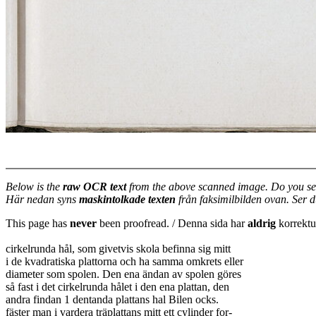
Below is the
raw OCR text
from the above scanned image. Do you se
Här nedan syns
maskintolkade texten
från faksimilbilden ovan. Ser 
This page has
never
been proofread. / Denna sida har
aldrig
korrektur
cirkelrunda hål, som givetvis skola befinna sig mitt
i de kvadratiska plattorna och ha samma omkrets eller
diameter som spolen. Den ena ändan av spolen göres
så fast i det cirkelrunda hålet i den ena plattan, den
andra findan 1 dentanda plattans hal Bilen ocks.
fäster man i vardera träplattans mitt ett cylinder for-