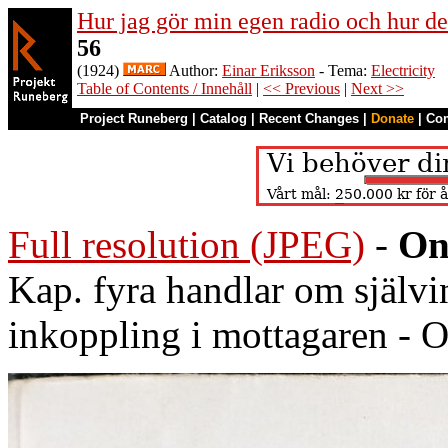
Hur jag gör min egen radio och hur de
56
(1924)
Author:
Einar Eriksson
- Tema:
Electricity
Table of Contents / Innehåll
|
<< Previous
|
Next >>
Project Runeberg
|
Catalog
|
Recent Changes
|
Donate
|
Co
Full resolution (JPEG)
-
On
Kap. fyra handlar om självi
inkoppling i mottagaren - O