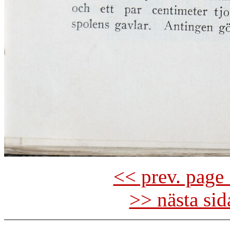
<< prev. page 
>> nästa si