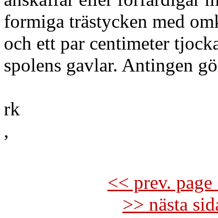
formiga trästycken med omkr
och ett par centimeter tjock
spolens gavlar. Antingen gö
rk
,
<< prev. page 
>> nästa si