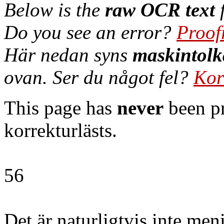
Below is the
raw OCR text
f
Do you see an error?
Proof
Här nedan syns
maskintolk
ovan. Ser du något fel?
Kor
This page has
never
been pr
korrekturlästs.
56
Det är naturligtvis inte meni