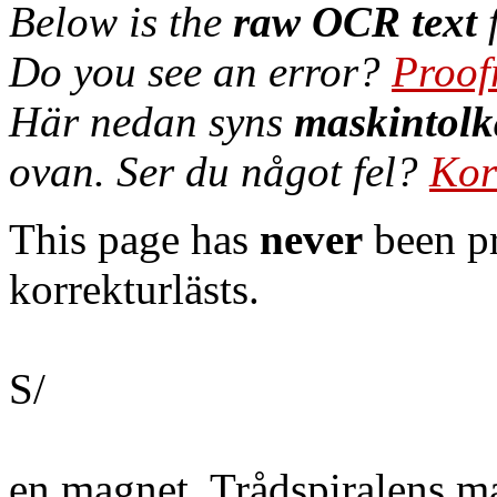
Below is the
raw OCR text
f
Do you see an error?
Proof
Här nedan syns
maskintolk
ovan. Ser du något fel?
Kor
This page has
never
been pr
korrekturlästs.
S/
en magnet. Trådspiralens ma