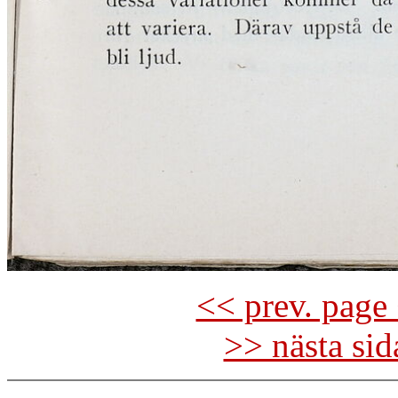
<< prev. page 
>> nästa si