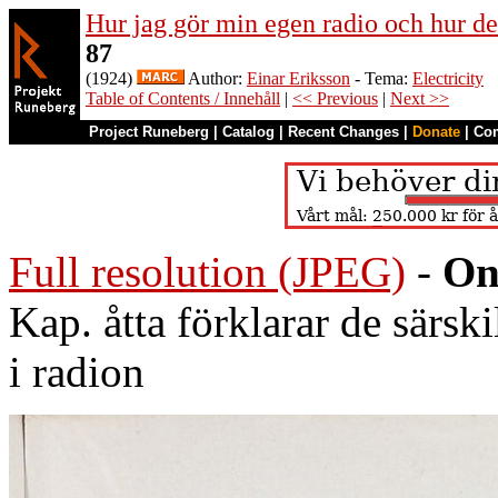
Hur jag gör min egen radio och hur de
87
(1924)
Author:
Einar Eriksson
- Tema:
Electricity
Table of Contents / Innehåll
|
<< Previous
|
Next >>
Project Runeberg
|
Catalog
|
Recent Changes
|
Donate
|
Co
Full resolution (JPEG)
-
On
Kap. åtta förklarar de särsk
i radion