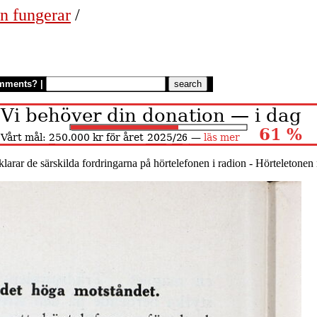
n fungerar
/
mments?
|
rklarar de särskilda fordringarna på hörtelefonen i radion - Hörteletone