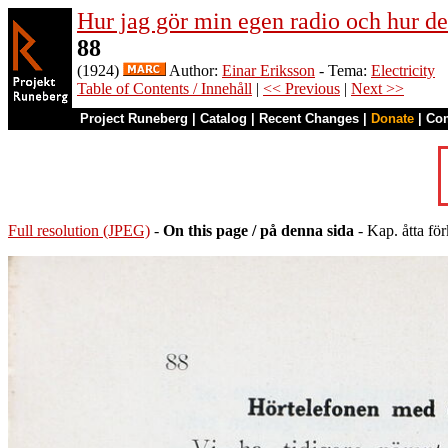
Hur jag gör min egen radio och hur de
88
(1924)
Author:
Einar Eriksson
- Tema:
Electricity
Table of Contents / Innehåll
|
<< Previous
|
Next >>
Project Runeberg
|
Catalog
|
Recent Changes
|
Donate
|
Co
Full resolution (JPEG)
-
On this page / på denna sida
- Kap. åtta fö