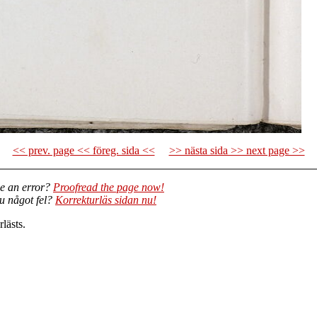
<< prev. page << föreg. sida <<
>> nästa sida >> next page >>
e an error?
Proofread the page now!
du något fel?
Korrekturläs sidan nu!
lästs.