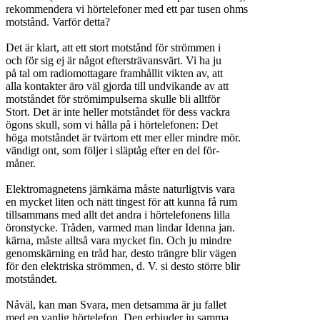
rekommendera vi hörtelefoner med ett par tusen ohms
motstånd. Varför detta?
Det är klart, att ett stort motstånd för strömmen i
och för sig ej är något eftersträvansvärt. Vi ha ju
på tal om radiomottagare framhållit vikten av, att
alla kontakter äro väl gjorda till undvikande av att
motståndet för strömimpulserna skulle bli alltför
Stort. Det är inte heller motståndet för dess vackra
ögons skull, som vi hålla på i hörtelefonen: Det
höga motståndet är tvärtom ett mer eller mindre mör.
vändigt ont, som följer i släptåg efter en del för-
måner.
Elektromagnetens järnkärna måste naturligtvis vara
en mycket liten och nätt tingest för att kunna få rum
tillsammans med allt det andra i hörtelefonens lilla
öronstycke. Tråden, varmed man lindar Idenna jan.
kärna, måste alltså vara mycket fin. Och ju mindre
genomskärning en tråd har, desto trängre blir vägen
för den elektriska strömmen, d. V. si desto större blir
motståndet.
Nåväl, kan man Svara, men detsamma är ju fallet
med en vanlig hörtelefon. Den erbjuder ju samma