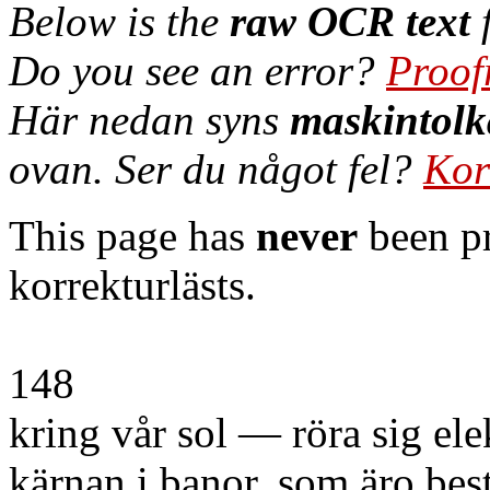
Below is the
raw OCR text
f
Do you see an error?
Proof
Här nedan syns
maskintolk
ovan. Ser du något fel?
Kor
This page has
never
been pr
korrekturlästs.
148
kring vår sol — röra sig el
kärnan i banor, som äro be