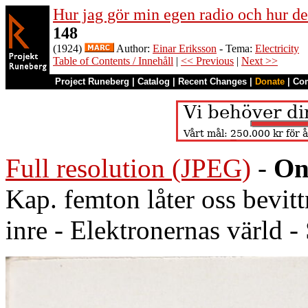
Hur jag gör min egen radio och hur de
148
(1924)
Author:
Einar Eriksson
- Tema:
Electricity
Table of Contents / Innehåll
|
<< Previous
|
Next >>
Project Runeberg
|
Catalog
|
Recent Changes
|
Donate
|
Co
Full resolution (JPEG)
-
On
Kap. femton låter oss bevittn
inre - Elektronernas värld -