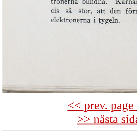
<< prev. page 
>> nästa si