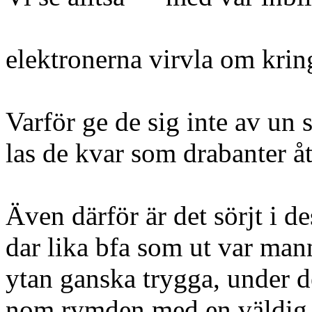
elektronerna virvla om krin
Varför ge de sig inte av un 
las de kvar som drabanter å
Även därför är det sörjt i d
dar lika bfa som ut var man
ytan ganska trygga, under d
nom rymden med en väldig ha