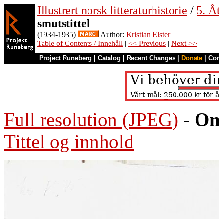
Illustrert norsk litteraturhistorie
/
5. Åt
smutstittel
(1934-1935)
Author:
Kristian Elster
Table of Contents / Innehåll
|
<< Previous
|
Next >>
Project Runeberg
|
Catalog
|
Recent Changes
|
Donate
|
Co
Full resolution (JPEG)
-
On
Tittel og innhold