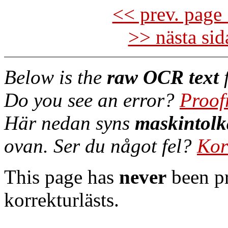
<< prev. page 
>> nästa si
Below is the
raw OCR text
f
Do you see an error?
Proof
Här nedan syns
maskintolk
ovan. Ser du något fel?
Kor
This page has
never
been pr
korrekturlästs.