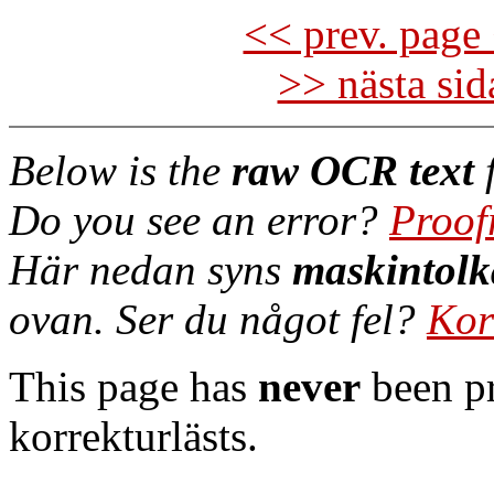
<< prev. page 
>> nästa si
Below is the
raw OCR text
f
Do you see an error?
Proof
Här nedan syns
maskintolk
ovan. Ser du något fel?
Kor
This page has
never
been pr
korrekturlästs.