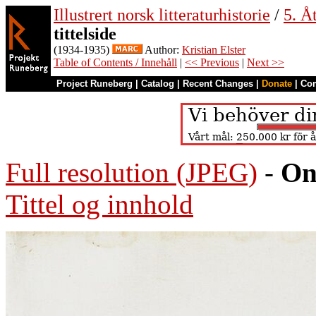
Illustrert norsk litteraturhistorie
/
5. Åt
tittelside
(1934-1935)
Author:
Kristian Elster
Table of Contents / Innehåll
|
<< Previous
|
Next >>
Project Runeberg
|
Catalog
|
Recent Changes
|
Donate
|
Co
Full resolution (JPEG)
-
On
Tittel og innhold