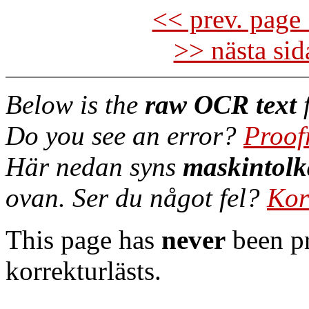
<< prev. page 
>> nästa si
Below is the
raw OCR text
f
Do you see an error?
Proof
Här nedan syns
maskintolk
ovan. Ser du något fel?
Kor
This page has
never
been pr
korrekturlästs.