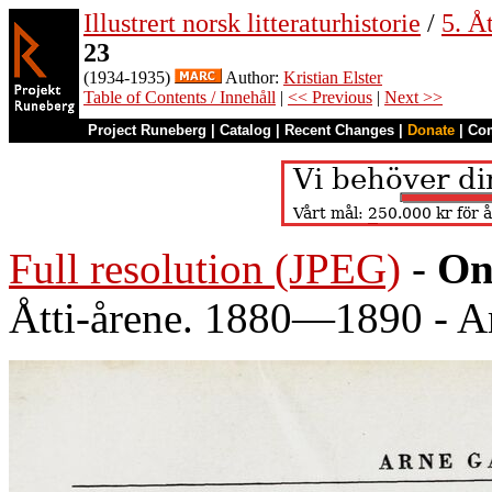
Illustrert norsk litteraturhistorie
/
5. Åt
23
(1934-1935)
Author:
Kristian Elster
Table of Contents / Innehåll
|
<< Previous
|
Next >>
Project Runeberg
|
Catalog
|
Recent Changes
|
Donate
|
Co
Full resolution (JPEG)
-
On
Åtti-årene. 1880—1890 - A