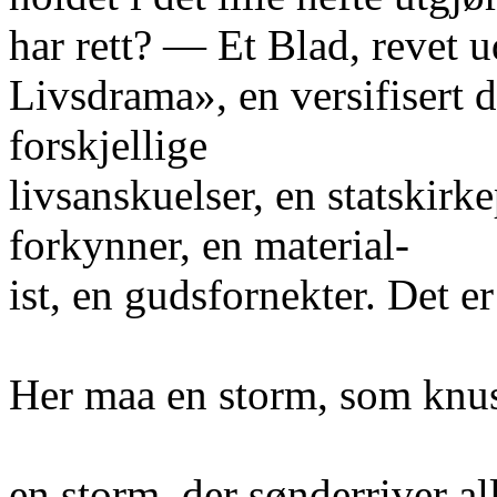
har rett? — Et Blad, revet 
Livsdrama», en versifisert 
forskjellige
livsanskuelser, en statskirk
forkynner, en material-
ist, en gudsfornekter. Det e
Her maa en storm, som knu
en storm, der sønderriver all