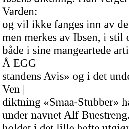
Varden:
og vil ikke fanges inn av de
men merkes av Ibsen, i stil
både i sine mangeartede art
Å EGG
standens Avis» og i det unde
Ven |
diktning «Smaa-Stubber» h
under navnet Alf Buestreng
holdet i det lille hefte utgj