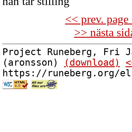
han tar stilling
<< prev. page 
>> nästa si
Project Runeberg, Fri J
(aronsson)
(download)
<
https://runeberg.org/el