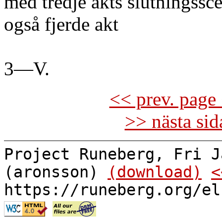
med tredje akts slutningssc
også fjerde akt
3—V.
<< prev. page 
>> nästa si
Project Runeberg, Fri J
(aronsson)
(download)
<
https://runeberg.org/el