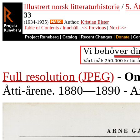
Illustrert norsk litteraturhistorie
/
5. Åt
33
(1934-1935)
Author:
Kristian Elster
Table of Contents / Innehåll
|
<< Previous
|
Next >>
Project Runeberg
|
Catalog
|
Recent Changes
|
Donate
|
Co
Full resolution (JPEG)
-
On
Åtti-årene. 1880—1890 - A