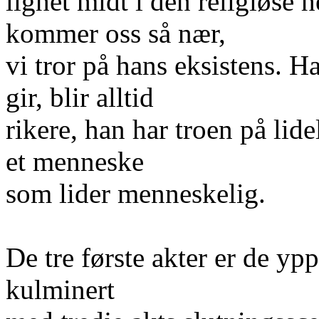
lighet midt i den religiøse 
kommer oss så nær,
vi tror på hans eksistens. H
gir, blir alltid
rikere, han har troen på lid
et menneske
som lider menneskelig.
De tre første akter er de yp
kulminert