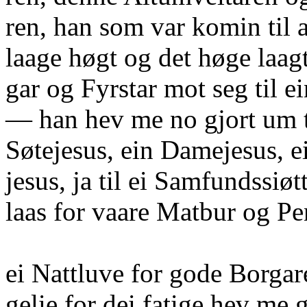
ren, han som var komin til a
laage høgt og det høge laag
gar og Fyrstar mot seg til e
— han hev me no gjort um ti
Søtejesus, ein Damejesus, 
jesus, ja til ei Samfundssiøt
laas for vaare Matbur og Pe
ei Nattluve for gode Borgar
gelie for dei fatige hev me g