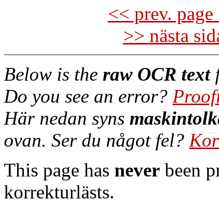
<< prev. page 
>> nästa si
Below is the
raw OCR text
f
Do you see an error?
Proof
Här nedan syns
maskintolk
ovan. Ser du något fel?
Kor
This page has
never
been pr
korrekturlästs.