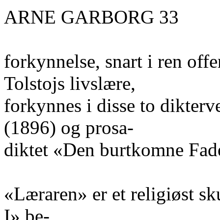
ARNE GARBORG 33
forkynnelse, snart i ren offe
Tolstojs livslære,
forkynnes i disse to dikterv
(1896) og prosa-
diktet «Den burtkomne Fad
«Læraren» er et religiøst s
I» be-