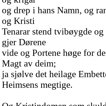
og drep i hans Namn, og ran
og Kristi
Tenarar stend tvibøygde og
gjer Dørene
vide og Portene høge for d
Magt av deim;
ja sjølve det heilage Embett
Heimsens megtige.
Og Kristindomen som skulde 