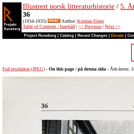
Illustrert norsk litteraturhistorie
/
5. Åt
36
(1934-1935)
Author:
Kristian Elster
Table of Contents / Innehåll
|
<< Previous
|
Next >>
Project Runeberg
|
Catalog
|
Recent Changes
|
Donate
|
Co
Full resolution (JPEG)
-
On this page / på denna sida
- Åtti-årene.