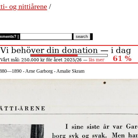
ti- og nittiårene
/
mments?
|
 1880—1890 - Arne Garborg - Amalie Skram