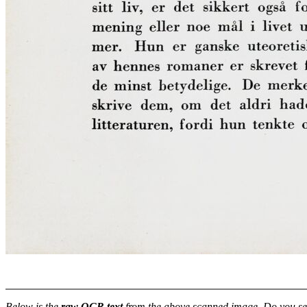
Below is the
raw OCR text
from the above scanned image. Do you se