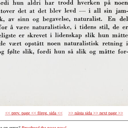
<< prev. page << föreg. sida <<
>> nästa sida >> next page >>
e an error?
Proofread the page now!