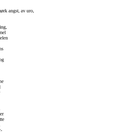
rk angst, av uro,
ing,
mel
melen
ns
 og
ne
t
e
l
 er
tte
i
r-