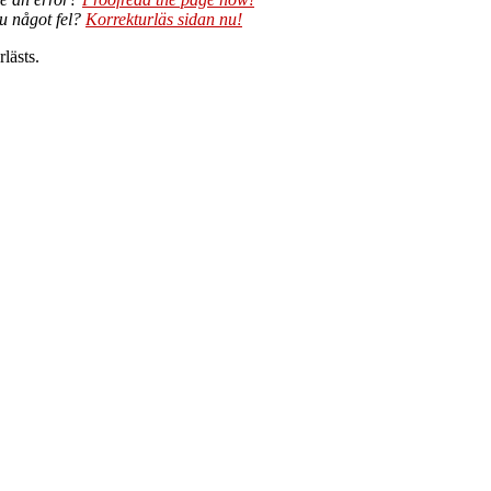
du något fel?
Korrekturläs sidan nu!
lästs.