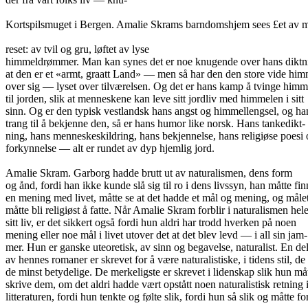
Kortspilsmuget i Bergen. Amalie Skrams barndomshjem sees £et av mø
reset: av tvil og gru, løftet av lyse
himmeldrømmer. Man kan synes det er noe knugende over hans diktn
at den er et «armt, graatt Land» — men så har den den store vide him
over sig — lyset over tilværelsen. Og det er hans kamp å tvinge him
til jorden, slik at menneskene kan leve sitt jordliv med himmelen i sitt
sinn. Og er den typisk vestlandsk hans angst og himmellengsel, og ha
trang til å bekjenne den, så er hans humor like norsk. Hans tankedikt-
ning, hans menneskeskildring, hans bekjennelse, hans religiøse poesi
forkynnelse — alt er rundet av dyp hjemlig jord.
Amalie Skram. Garborg hadde brutt ut av naturalismen, dens form
og ånd, fordi han ikke kunde slå sig til ro i dens livssyn, han måtte fin
en mening med livet, måtte se at det hadde et mål og mening, og måle
måtte bli religiøst å fatte. Når Amalie Skram forblir i naturalismen hel
sitt liv, er det sikkert også fordi hun aldri har trodd hverken på noen
mening eller noe mål i livet utover det at det blev levd — i all sin jam-
mer. Hun er ganske uteoretisk, av sinn og begavelse, naturalist. En de
av hennes romaner er skrevet for å være naturalistiske, i tidens stil, de
de minst betydelige. De merkeligste er skrevet i lidenskap slik hun må
skrive dem, om det aldri hadde vært opstått noen naturalistisk retning 
litteraturen, fordi hun tenkte og følte slik, fordi hun så slik og måtte fo