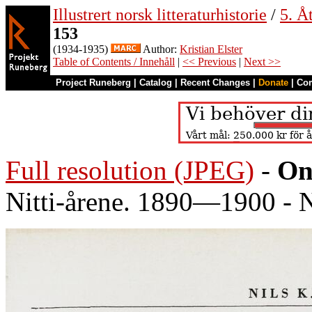
Illustrert norsk litteraturhistorie
/
5. Åt
153
(1934-1935)
Author:
Kristian Elster
Table of Contents / Innehåll
|
<< Previous
|
Next >>
Project Runeberg
|
Catalog
|
Recent Changes
|
Donate
|
Co
Full resolution (JPEG)
-
On
Nitti-årene. 1890—1900 - N