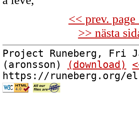
<< prev. page 
>> nästa si
Project Runeberg, Fri J
(aronsson)
(download)
<
https://runeberg.org/el