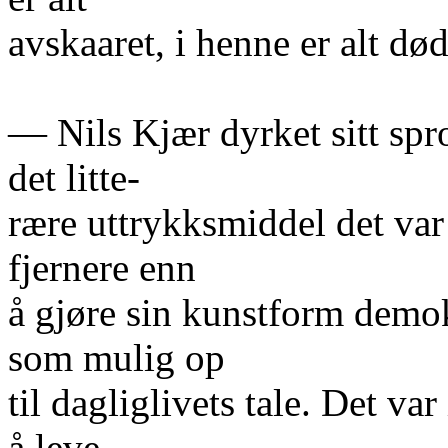
avskaaret, i henne er alt død
— Nils Kjær dyrket sitt sp
det litte-
rære uttrykksmiddel det va
fjernere enn
å gjøre sin kunstform demok
som mulig op
til dagliglivets tale. Det va
å leve,