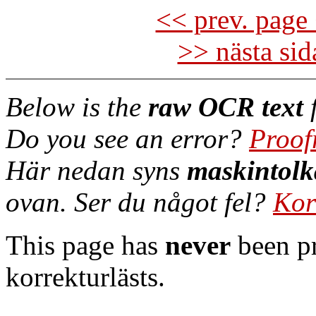
<< prev. page 
>> nästa si
Below is the
raw OCR text
f
Do you see an error?
Proof
Här nedan syns
maskintolk
ovan. Ser du något fel?
Kor
This page has
never
been pr
korrekturlästs.