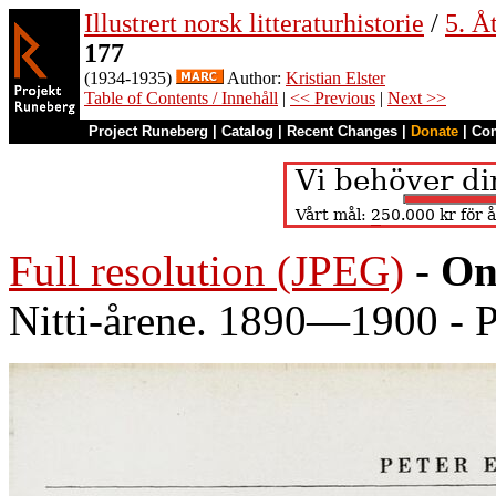
Illustrert norsk litteraturhistorie
/
5. Åt
177
(1934-1935)
Author:
Kristian Elster
Table of Contents / Innehåll
|
<< Previous
|
Next >>
Project Runeberg
|
Catalog
|
Recent Changes
|
Donate
|
Co
Full resolution (JPEG)
-
On
Nitti-årene. 1890—1900 - P