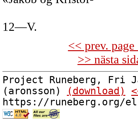
12—V.
<< prev. page 
>> nästa si
Project Runeberg, Fri J
(aronsson)
(download)
<
https://runeberg.org/el