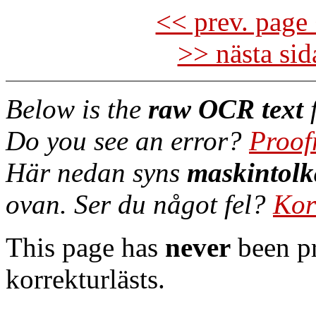
<< prev. page 
>> nästa si
Below is the
raw OCR text
f
Do you see an error?
Proof
Här nedan syns
maskintolk
ovan. Ser du något fel?
Kor
This page has
never
been pr
korrekturlästs.